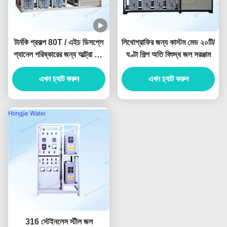
টার্নকি প্রকল্প 80T / এইচ ডিসপ্লে
লিথোগ্রাফির জন্য কাস্টম মেড ২০টি/
প্যানেল পরিষ্কারের জন্য আল্ট্রা খাঁটি
ঘণ্টা শিল্প অতি বিশুদ্ধ জল সরঞ্জাম
জল সরঞ্জাম
এখন চ্যাট করুন
এখন চ্যাট করুন
316 স্টেইনলেস স্টীল জল