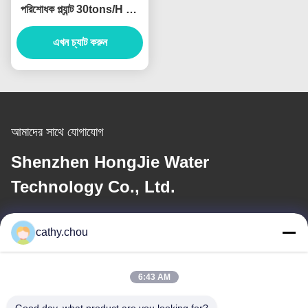
পরিশোধক প্ল্যান্ট 30tons/H শিল্প
অতি বিশুদ্ধ জল সিস্টেম
এখন চ্যাট করুন
আমাদের সাথে যোগাযোগ
Shenzhen HongJie Water
Technology Co., Ltd.
ই-মেইল
cathy.chou
cathy@szhjwater.com
6:43 AM
আমাদের ঠিকানা