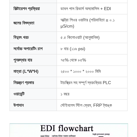
ফিল্টারেশন প্রক্রিয়া
ডাবল পাস রিভার্স অসমোসিস + EDI
আল্ট্রা পিওর ওয়াটার (পরিবাহিতা ≤ ০.১
জলের বিশুদ্ধতা
µS/cm)
বিদ্যুৎ খরচ
৫.৫ কিলোওয়াট (আনুমানিক)
সর্বোচ্চ অপারেটিং চাপ
৮ বার (১১৬ psi)
পুনরুদ্ধার হার
৭৫% থেকে ৮৫%
মাত্রা (L*W*H)
২৫০০ * ১০০০ * ২০০০ মিমি
নিয়ন্ত্রণ প্রকার
টাচস্ক্রিন সহ সম্পূর্ণ স্বয়ংক্রিয় PLC
ওয়ারেন্টি
১ বছর
উপাদান
স্টেইনলেস স্টিল ফ্রেম, FRP ট্যাঙ্ক