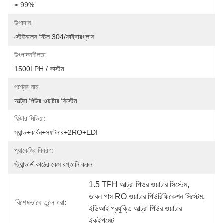
≥ 99%
উপাদান:
স্টেইনলেস স্টিল 304/ফাইবারগ্লাস
উৎপাদনশীলতা:
1500LPH / কাস্টম
পণ্যের নাম:
আল্ট্রা পিউর ওয়াটার সিস্টেম
ফিল্টার মিডিয়া:
স্যান্ড+কার্বন+সফটনার+2RO+EDI
প্যাকেজিং বিবরণ:
স্ট্যান্ডার্ড কাঠের কেস রপ্তানি করুন
1.5 TPH আল্ট্রা পিওর ওয়াটার সিস্টেম
, 
ডাবল পাস RO ওয়াটার পিউরিফিকেশন সিস্টেম
, 
বিশেষভাবে তুলে ধরা:
ইডিআই প্রযুক্তি আল্ট্রা পিউর ওয়াটার 
ইকুইপমেন্ট