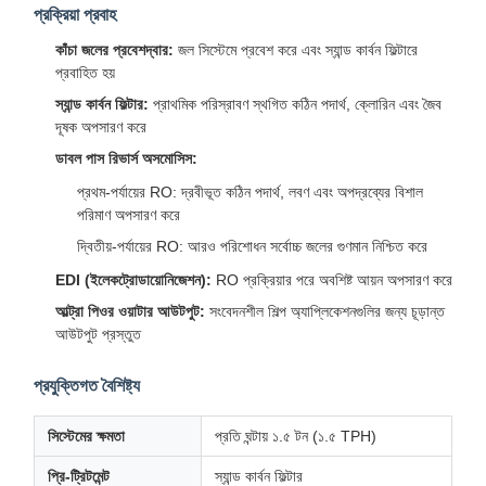
প্রক্রিয়া প্রবাহ
কাঁচা জলের প্রবেশদ্বার:
জল সিস্টেমে প্রবেশ করে এবং স্যান্ড কার্বন ফিল্টারে
প্রবাহিত হয়
স্যান্ড কার্বন ফিল্টার:
প্রাথমিক পরিস্রাবণ স্থগিত কঠিন পদার্থ, ক্লোরিন এবং জৈব
দূষক অপসারণ করে
ডাবল পাস রিভার্স অসমোসিস:
প্রথম-পর্যায়ের RO: দ্রবীভূত কঠিন পদার্থ, লবণ এবং অপদ্রব্যের বিশাল
পরিমাণ অপসারণ করে
দ্বিতীয়-পর্যায়ের RO: আরও পরিশোধন সর্বোচ্চ জলের গুণমান নিশ্চিত করে
EDI (ইলেকট্রোডায়োনিজেশন):
RO প্রক্রিয়ার পরে অবশিষ্ট আয়ন অপসারণ করে
আল্ট্রা পিওর ওয়াটার আউটপুট:
সংবেদনশীল শিল্প অ্যাপ্লিকেশনগুলির জন্য চূড়ান্ত
আউটপুট প্রস্তুত
প্রযুক্তিগত বৈশিষ্ট্য
সিস্টেমের ক্ষমতা
প্রতি ঘন্টায় ১.৫ টন (১.৫ TPH)
প্রি-ট্রিটমেন্ট
স্যান্ড কার্বন ফিল্টার