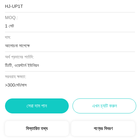
HJ-UP1T
MOQ.:
1 সেট
দাম:
আলোচনা সাপেক্ষে
অর্থ প্রদানের শর্তাদি:
টি/টি, ওয়েস্টার্ন ইউনিয়ন
সরবরাহ ক্ষমতা:
>300সেট/মাস
সেরা দাম পান
এখন চ্যাট করুন
বিস্তারিত তথ্য
পণ্যের বিবরণ