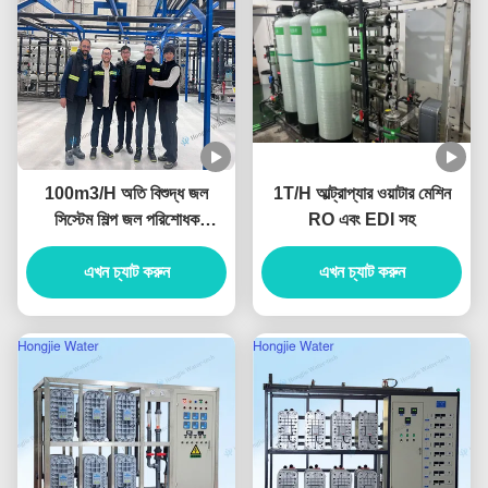
100m3/H অতি বিশুদ্ধ জল
1T/H আল্ট্রাপ্যার ওয়াটার মেশিন
সিস্টেম শিল্প জল পরিশোধক
RO এবং EDI সহ
UF+RO+EDI ইউনিট সহ
এখন চ্যাট করুন
এখন চ্যাট করুন