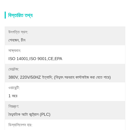
বিস্তারিত তথ্য
উৎপত্তি স্থল:
শেনজেন, চীন
সাক্ষ্যদান:
ISO 14001,ISO 9001,CE,EPA
ভোল্টেজ:
380V, 220V/50HZ ইত্যাদি; (বিদ্যুৎ সরবরাহ কাস্টমাইজ করা যেতে পারে)
ওয়ারেন্টি:
1 বছর
নিয়ন্ত্রণ:
বৈদ্যুতিক অটো কন্ট্রোল (PLC)
ডিস্যালিনেশন হার: