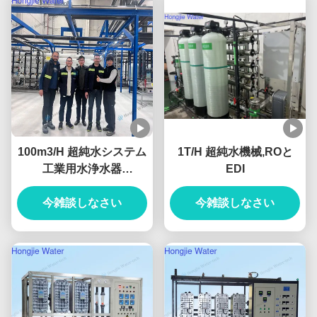
100m3/H 超純水システム
1T/H 超純水機械,ROと
工業用水浄水器
EDI
UF+RO+EDI ユニット付
今雑談しなさい
き
今雑談しなさい