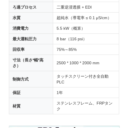
ろ過プロセス
二重逆浸透膜 + EDI
水質
超純水（導電率 ≤ 0.1 μS/cm）
消費電力
5.5 kW（概算）
最大運転圧力
8 bar（116 psi）
回収率
75%～85%
寸法（長さ*幅*高
2500 * 1000 * 2000 mm
さ）
タッチスクリーン付き全自動
制御方式
PLC
保証
1年
ステンレスフレーム、FRPタン
材質
ク