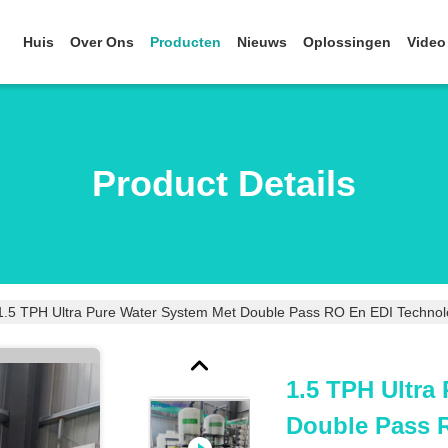
Huis
Over Ons
Producten
Nieuws
Oplossingen
Video
Product Details
1.5 TPH Ultra Pure Water System Met Double Pass RO En EDI Technolo
1.5 TPH Ultra
Double Pass 