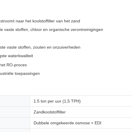
troomt naar het koolstoffilter van het zand
de vaste stoffen, chloor en organische verontreinigingen
ste vaste stoffen, zouten en onzuiverheden
ste waterkwaliteit
 het RO-proces
dustriële toepassingen
1.5 ton per uur (1,5 TPH)
Zandkoolstoffilter
Dubbele omgekeerde osmose + EDI