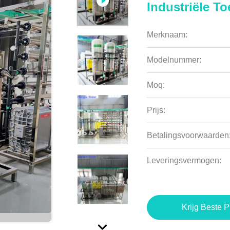
Industriële T
Merknaam:
Modelnummer:
Moq:
Prijs:
Betalingsvoorwaarden
Leveringsvermogen:
Krijg Beste P