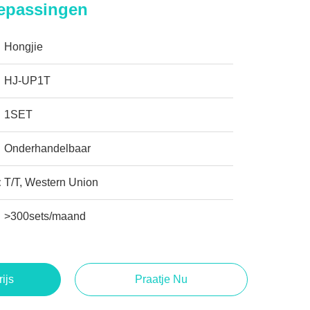
oepassingen
Hongjie
HJ-UP1T
1SET
Onderhandelbaar
:
T/T, Western Union
>300sets/maand
rijs
Praatje Nu