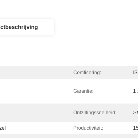
ctbeschrijving
Certificering:
I
Garantie:
1 
Ontziltingssnelheid:
≥
zel
Productiviteit:
1