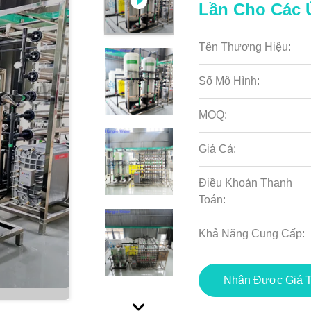
Lần Cho Các
Tên Thương Hiệu:
Số Mô Hình:
MOQ:
Giá Cả:
Điều Khoản Thanh
Toán:
Khả Năng Cung Cấp:
Nhận Được Giá T