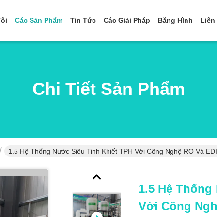
ôi
Các Sản Phẩm
Tin Tức
Các Giải Pháp
Băng Hình
Liên
Chi Tiết Sản Phẩm
1.5 Hệ Thống Nước Siêu Tinh Khiết TPH Với Công Nghệ RO Và E
1.5 Hệ Thống
Với Công Ngh