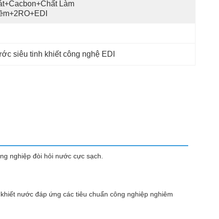
át+cacbon+chất Làm 
ềm+2RO+EDI
ước siêu tinh khiết công nghệ EDI
ông nghiệp đòi hỏi nước cực sạch.
h khiết nước đáp ứng các tiêu chuẩn công nghiệp nghiêm