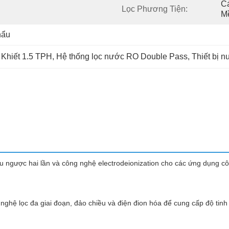
C
Lọc Phương Tiện:
M
hẩu
Khiết 1.5 TPH
, 
Hệ thống lọc nước RO Double Pass
, 
Thiết bị n
hấu ngược hai lần và công nghệ electrodeionization cho các ứng dụng c
 nghệ lọc đa giai đoạn, đảo chiều và điện đion hóa để cung cấp độ tin