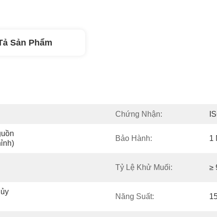
Tả Sản Phẩm
Chứng Nhận:
I
uồn 
Bảo Hành:
1
ỉnh)
Tỷ Lệ Khử Muối:
≥
ủy 
Năng Suất:
1