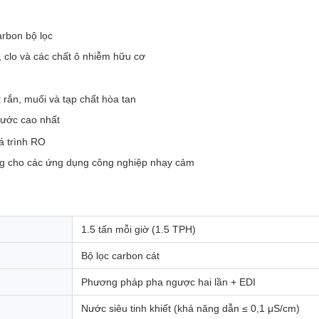
arbon bộ lọc
g, clo và các chất ô nhiễm hữu cơ
 rắn, muối và tạp chất hòa tan
nước cao nhất
uá trình RO
ng cho các ứng dụng công nghiệp nhạy cảm
1.5 tấn mỗi giờ (1.5 TPH)
Bộ lọc carbon cát
Phương pháp pha ngược hai lần + EDI
Nước siêu tinh khiết (khả năng dẫn ≤ 0,1 μS/cm)