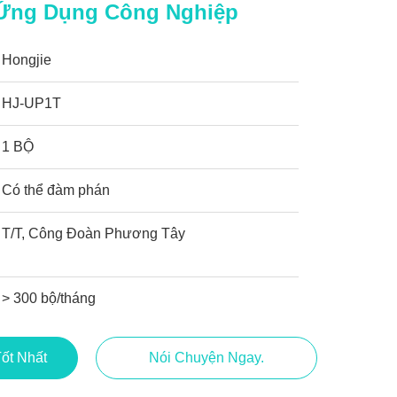
 Ứng Dụng Công Nghiệp
Hongjie
HJ-UP1T
1 BỘ
Có thể đàm phán
T/T, Công Đoàn Phương Tây
> 300 bộ/tháng
ốt Nhất
Nói Chuyện Ngay.