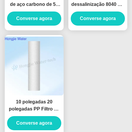
de aço carbono de 50
dessalinização 8040 RO
T/H para remoção de
elemento de membrana
Converse agora
íons de ferro e
com 99% de rejeição de
Converse agora
manganês
sal
10 polegadas 20
polegadas PP Filtro de
Carbono Ativado de
Cobre de Algodão para
Converse agora
Sistema de Filtragem de