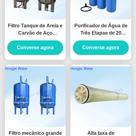
Filtro Tanque de Areia e
Purificador de Água de
Carvão de Aço
Três Etapas de 20
Inoxidável 304 / 316,
polegadas pré-filtro
60m3/H, Acessórios
Converse agora
para purificação de
Converse agora
para Equipamentos de
água de toda a casa
Tratamento de Água
Filtro mecânico grande
Alta taxa de