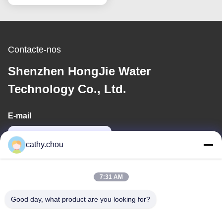
Água
Contacte-nos
Shenzhen HongJie Water
Technology Co., Ltd.
E-mail
cathy@szhjwater.com
cathy.chou
O nosso endereço
7:31 AM
Endereço
Good day, what product are you looking for?
Sala 1105, Edifício 3, Parque Industrial Xinsheng Green Valley,
Comunidade Xinsheng, Rua Longgang, Distrito de Longgang,