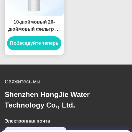
10-дюймовый 20-
дюймовый фильтр из
полипропиленового
Побеседуйте теперь
хлопка и
активированного угля
для системы
фильтрации воды
Свяжитесь мы
Shenzhen HongJie Water
Technology Co., Ltd.
Электронная почта