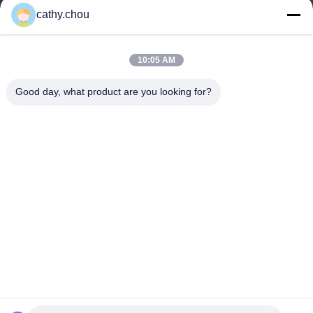
cathy@szhjwater.com
cathy.chou
Наш адрес
10:05 AM
Адрес
Good day, what product are you looking for?
Комната 1105, здание 3, Синьшен Грин Вэлли
Индустриальный парк, сообщество Синьшен, улица Лонгган,
район Лонгган, Шэньчжэнь, Китай
Телефон
0086-755-27500078
Политика уединения
|
Карта сайта
Качество Китая хорошее Оборудование для чистой воды
Поставщик. © авторского права -2026 Shenzhen HongJie Water