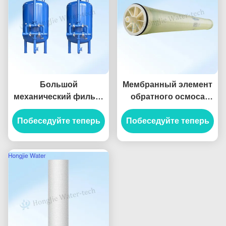
Большой
Мембранный элемент
механический фильтр
обратного осмоса
из углеродистой стали
8040 с высокой
Побеседуйте теперь
50 т/ч для удаления
степенью опреснения
Побеседуйте теперь
ионов железа и
и 99%
марганца
солесодержанием