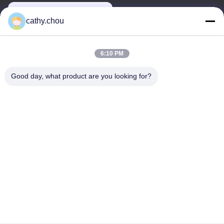
cathy@szhjwater.com
cathy.chou
Adresimiz
6:10 PM
Adres
Good day, what product are you looking for?
1105 Nolu Oda, 3. Bina, Xinsheng Yeşil Vadi Sanayi Parkı,
Xinsheng Topluluğu, Longgang Caddesi, Longgang Bölgesi,
Shenzhen, Çin
tele
0086-755-27500078
Gizlilik Politikası
|
Site Haritası
Çin İyi Kalite Temiz Su Aygıtları Tedarikçi. Telif hakkı © -2026