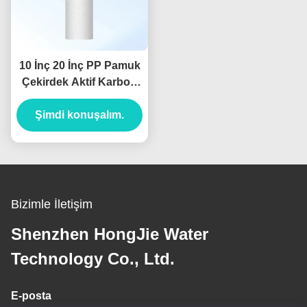
10 İnç 20 İnç PP Pamuk
Çekirdek Aktif Karbon
Filtre Su Filtre Sistemi
Şimdi konuşalım.
İçin
Bizimle İletişim
Shenzhen HongJie Water
Technology Co., Ltd.
E-posta