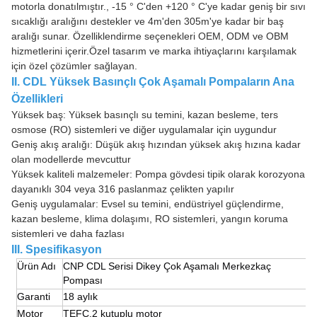
motorla donatılmıştır., -15 ° C'den +120 ° C'ye kadar geniş bir sıvı
sıcaklığı aralığını destekler ve 4m'den 305m'ye kadar bir baş
aralığı sunar. Özelliklendirme seçenekleri OEM, ODM ve OBM
hizmetlerini içerir.Özel tasarım ve marka ihtiyaçlarını karşılamak
için özel çözümler sağlayan.
II. CDL Yüksek Basınçlı Çok Aşamalı Pompaların Ana
Özellikleri
Yüksek baş: Yüksek basınçlı su temini, kazan besleme, ters
osmose (RO) sistemleri ve diğer uygulamalar için uygundur
Geniş akış aralığı: Düşük akış hızından yüksek akış hızına kadar
olan modellerde mevcuttur
Yüksek kaliteli malzemeler: Pompa gövdesi tipik olarak korozyona
dayanıklı 304 veya 316 paslanmaz çelikten yapılır
Geniş uygulamalar: Evsel su temini, endüstriyel güçlendirme,
kazan besleme, klima dolaşımı, RO sistemleri, yangın koruma
sistemleri ve daha fazlası
III. Spesifikasyon
Ürün Adı
CNP CDL Serisi Dikey Çok Aşamalı Merkezkaç
Pompası
Garanti
18 aylık
Motor
TEFC,2 kutuplu motor