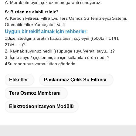
A: Merak etmeyin, çok uzun bir garanti sunuyoruz.
S: Bizden ne alabilirsiniz?
A: Karbon Filtresi, Filtre Evi, Ters Osmoz Su Temizleyici Sistemi,
Otomatik Filtre Yumuşatıcı Valfi
Uygun bir teklif almak için rehberler:
1Bize istediğiniz üretim kapasitesini söyleyin ((500L/H,1T/H,
2T/H......)?
2. Kaynak suyunuz nedir ((süpürge suyu/yeraltı suyu....)?
3. İçme suyu / şişelenmiş su için kullanılan ürün nedir?
4Su raporunuz varsa lütfen gönderin.
Etiketler:
Paslanmaz Çelik Su Filtresi
Ters Osmoz Membranı
Elektrodeonizasyon Modülü