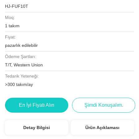
HJ-FUF10T
Moq:
1 takım
Fiyat:
pazarlık edilebilir
Ödeme Şartları:
T/T, Western Union
Tedarik Yeteneği:
>300 takım/ay
En İyi Fiyatı Alın
Şimdi Konuşalım.
Detay Bilgisi
Ürün Açıklaması