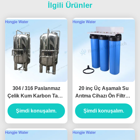
İlgili Ürünler
304 / 316 Paslanmaz
20 inç Üç Aşamalı Su
Çelik Kum Karbon Tankı
Arıtma Cihazı Ön Filtresi
Filtresi 60m3/H Su
Tüm Ev Su Arıtma İçin
Şimdi konuşalım.
Arıtma Ekipmanı
Şimdi konuşalım.
Aksesuarları