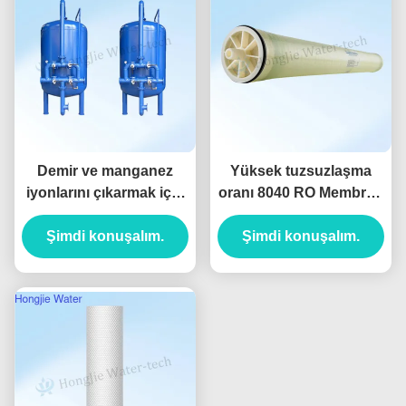
Demir ve manganez
Yüksek tuzsuzlaşma
iyonlarını çıkarmak için
oranı 8040 RO Membran
büyük mekanik 50T/H
Elemeni % 99 tuz
karbon çelik filtresi
Şimdi konuşalım.
Şimdi konuşalım.
reddedilme ile