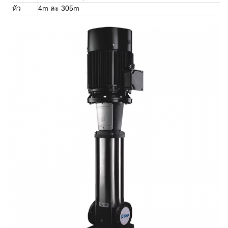
หัว
4m ละ 305m