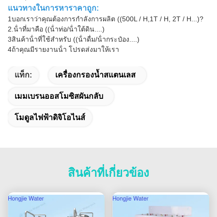
แนวทางในการหาราคาถูก:
1บอกเราว่าคุณต้องการกําลังการผลิต ((500L / H,1T / H, 2T / H...)?
2.น้ําที่มาคือ ((น้ําท่อ/น้ําใต้ดิน....)
3สินค้าน้ําที่ใช้สําหรับ ((น้ําดื่ม/น้ํากระป๋อง....)
4ถ้าคุณมีรายงานน้ํา โปรดส่งมาให้เรา
แท็ก:
เครื่องกรองน้ำสแตนเลส
เมมเบรนออสโมซิสผันกลับ
โมดูลไฟฟ้าดิจิโอไนส์
สินค้าที่เกี่ยวข้อง