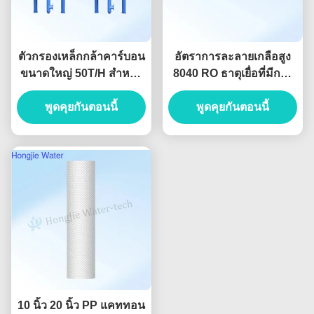
ตัวกรองเหล็กกล้าคาร์บอน
อัตราการละลายเกลือสูง
ขนาดใหญ่ 50T/H สำหรับ
8040 RO ธาตุเยื่อที่มีการ
กำจัดไอออนเหล็กและ
ปฏิเสธเกลือ 99%
พูดคุยกันตอนนี้
แมงกานีส
พูดคุยกันตอนนี้
10 นิ้ว 20 นิ้ว PP แคททอน