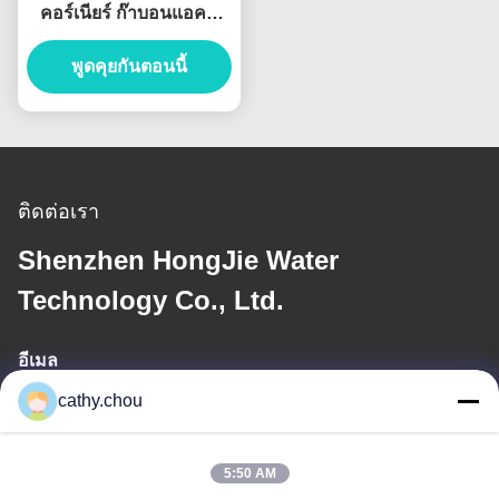
คอร์เนียร์ ก๊าบอนแอคที
เวท ฟิลเตอร์สําหรับระบบ
พูดคุยกันตอนนี้
กรองน้ํา
ติดต่อเรา
Shenzhen HongJie Water
Technology Co., Ltd.
อีเมล
cathy.chou
cathy@szhjwater.com
5:50 AM
ที่อยู่ของเรา