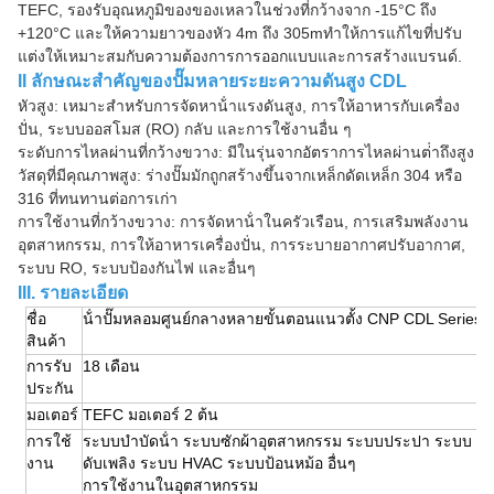
TEFC, รองรับอุณหภูมิของของเหลวในช่วงที่กว้างจาก -15°C ถึง
+120°C และให้ความยาวของหัว 4m ถึง 305mทําให้การแก้ไขที่ปรับ
แต่งให้เหมาะสมกับความต้องการการออกแบบและการสร้างแบรนด์.
II ลักษณะสําคัญของปั๊มหลายระยะความดันสูง CDL
หัวสูง: เหมาะสําหรับการจัดหาน้ําแรงดันสูง, การให้อาหารกับเครื่อง
ปั่น, ระบบออสโมส (RO) กลับ และการใช้งานอื่น ๆ
ระดับการไหลผ่านที่กว้างขวาง: มีในรุ่นจากอัตราการไหลผ่านต่ําถึงสูง
วัสดุที่มีคุณภาพสูง: ร่างปั๊มมักถูกสร้างขึ้นจากเหล็กดัดเหล็ก 304 หรือ
316 ที่ทนทานต่อการเก่า
การใช้งานที่กว้างขวาง: การจัดหาน้ําในครัวเรือน, การเสริมพลังงาน
อุตสาหกรรม, การให้อาหารเครื่องปั่น, การระบายอากาศปรับอากาศ,
ระบบ RO, ระบบป้องกันไฟ และอื่นๆ
III. รายละเอียด
ชื่อ
น้ําปั๊มหลอมศูนย์กลางหลายขั้นตอนแนวตั้ง CNP CDL Series
สินค้า
การรับ
18 เดือน
ประกัน
มอเตอร์
TEFC มอเตอร์ 2 ต้น
การใช้
ระบบบําบัดน้ํา ระบบซักผ้าอุตสาหกรรม ระบบประปา ระบบ
งาน
ดับเพลิง ระบบ HVAC ระบบป้อนหม้อ อื่นๆ
การใช้งานในอุตสาหกรรม