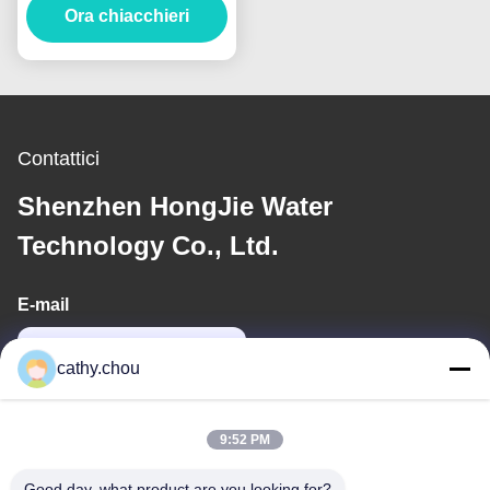
pollici per sistema di
Ora chiacchieri
filtraggio dell'acqua
Contattici
Shenzhen HongJie Water
Technology Co., Ltd.
E-mail
cathy@szhjwater.com
cathy.chou
Il nostro indirizzo
9:52 PM
Indirizzo
Good day, what product are you looking for?