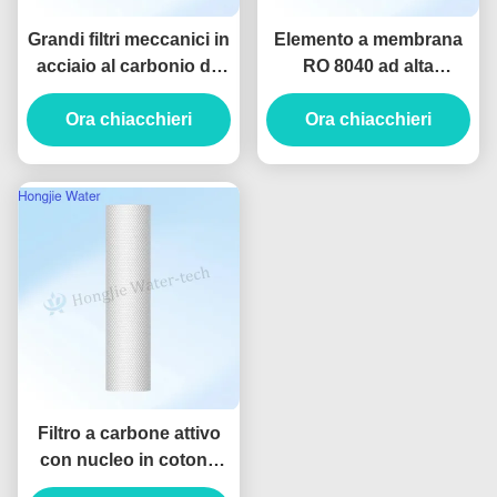
Grandi filtri meccanici in
Elemento a membrana
acciaio al carbonio da
RO 8040 ad alta
50 T/h per rimuovere
desalinizzazione con
Ora chiacchieri
ioni di ferro e
reiezione del sale del
Ora chiacchieri
manganese
99%
Filtro a carbone attivo
con nucleo in cotone
PP da 10 pollici e 20