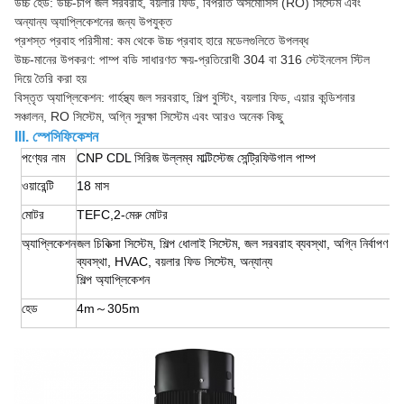
উচ্চ হেড: উচ্চ-চাপ জল সরবরাহ, বয়লার ফিড, বিপরীত অসমোসিস (RO) সিস্টেম এবং
অন্যান্য অ্যাপ্লিকেশনের জন্য উপযুক্ত
প্রশস্ত প্রবাহ পরিসীমা: কম থেকে উচ্চ প্রবাহ হারে মডেলগুলিতে উপলব্ধ
উচ্চ-মানের উপকরণ: পাম্প বডি সাধারণত ক্ষয়-প্রতিরোধী 304 বা 316 স্টেইনলেস স্টিল
দিয়ে তৈরি করা হয়
বিস্তৃত অ্যাপ্লিকেশন: গার্হস্থ্য জল সরবরাহ, শিল্প বুস্টিং, বয়লার ফিড, এয়ার কন্ডিশনার
সঞ্চালন, RO সিস্টেম, অগ্নি সুরক্ষা সিস্টেম এবং আরও অনেক কিছু
III. স্পেসিফিকেশন
পণ্যের নাম
CNP CDL সিরিজ উল্লম্ব মাল্টিস্টেজ সেন্ট্রিফিউগাল পাম্প
ওয়ারেন্টি
18 মাস
মোটর
TEFC,2-মেরু মোটর
অ্যাপ্লিকেশন
জল চিকিত্সা সিস্টেম, শিল্প ধোলাই সিস্টেম, জল সরবরাহ ব্যবস্থা, অগ্নি নির্বাপণ
ব্যবস্থা, HVAC, বয়লার ফিড সিস্টেম, অন্যান্য
শিল্প অ্যাপ্লিকেশন
হেড
4m～305m