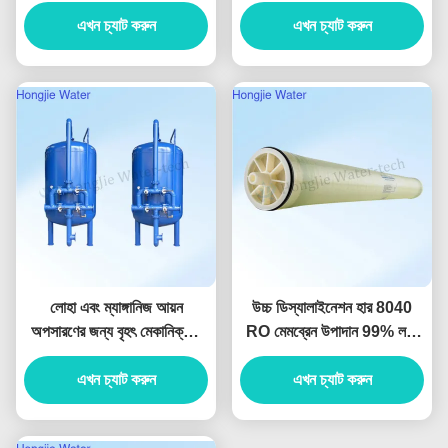
শোধন সরঞ্জাম আনুষাঙ্গিক
বিশুদ্ধিকরণের জন্য
এখন চ্যাট করুন
এখন চ্যাট করুন
লোহা এবং ম্যাঙ্গানিজ আয়ন
উচ্চ ডিস্যালাইনেশন হার 8040
অপসারণের জন্য বৃহৎ মেকানিক্যাল
RO মেমব্রেন উপাদান 99% লবণ
50T/H কার্বন স্টিল ফিল্টার
প্রত্যাখ্যান সহ
এখন চ্যাট করুন
এখন চ্যাট করুন