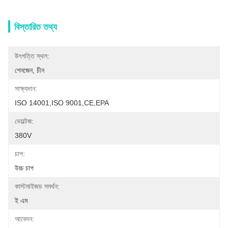
বিস্তারিত তথ্য
উৎপত্তি স্থল:
শেনজেন, চীন
সাক্ষ্যদান:
ISO 14001,ISO 9001,CE,EPA
ভোল্টেজ:
380V
চাপ:
উচ্চ চাপ
কাস্টমাইজড সমর্থন:
ই এম
আবেদন: