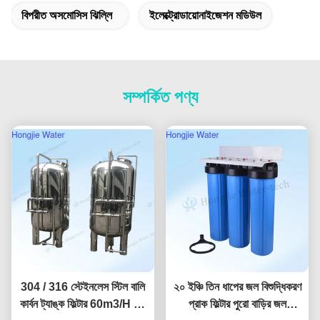
বিপরীত অসমোসিস ঝিল্লি
ইলেক্ট্রোডায়োনাইজেশন মডিউল
সম্পর্কিত পণ্য
304 / 316 স্টেইনলেস স্টিল বালি
২০ ইঞ্চি তিন ধাপের জল বিশুদ্ধিকরণ
কার্বন ট্যাঙ্ক ফিল্টার 60m3/H জল
প্রাক ফিল্টার পুরো বাড়ির জল