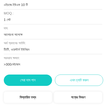
এইচজে-ইউএফ 10 টি
MOQ.:
1 সেট
দাম:
আলোচনা সাপেক্ষে
অর্থ প্রদানের শর্তাদি:
টি/টি, ওয়েস্টার্ন ইউনিয়ন
সরবরাহ ক্ষমতা:
>300সেট/মাস
সেরা দাম পান
এখন চ্যাট করুন
বিস্তারিত তথ্য
পণ্যের বিবরণ