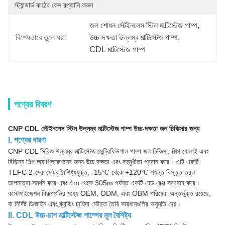
স্ট্যান্ডার্ড কাঠের কেস রপ্তানি করুন
জল শোধন স্টেইনলেস স্টিল মাল্টিস্টেজ পাম্প
, 
বিশেষভাবে তুলে ধরা:
উচ্চ-দক্ষতা উল্লম্ব মাল্টিস্টেজ পাম্প
, 
CDL মাল্টিস্টেজ পাম্প
পণ্যের বিবরণ
CNP CDL স্টেইনলেস স্টিল উল্লম্ব মাল্টিস্টেজ পাম্প উচ্চ-দক্ষতা জল চিকিত্সার জন্য
I. পণ্যের ধারণা
CNP CDL সিরিজ উল্লম্ব মাল্টিস্টেজ সেন্ট্রিফিউগাল পাম্প জল চিকিত্সা, শিল্প ধোলাই এবং
বিভিন্ন শিল্প অ্যাপ্লিকেশনের জন্য উচ্চ দক্ষতা এবং বহুমুখীতা প্রদান করে। এটি একটি
TEFC 2-মেরু মোটর বৈশিষ্ট্যযুক্ত, -15℃ থেকে +120℃ পর্যন্ত বিস্তৃত তরল
তাপমাত্রা সমর্থন করে এবং 4m থেকে 305m পর্যন্ত একটি হেড রেঞ্জ সরবরাহ করে।
কাস্টমাইজেশন বিকল্পগুলির মধ্যে OEM, ODM, এবং OBM পরিষেবা অন্তর্ভুক্ত রয়েছে,
যা নির্দিষ্ট ডিজাইন এবং ব্র্যান্ডিং চাহিদা মেটাতে তৈরি সমাধানগুলির অনুমতি দেয়।
II. CDL উচ্চ-চাপ মাল্টিস্টেজ পাম্পের মূল বৈশিষ্ট্য