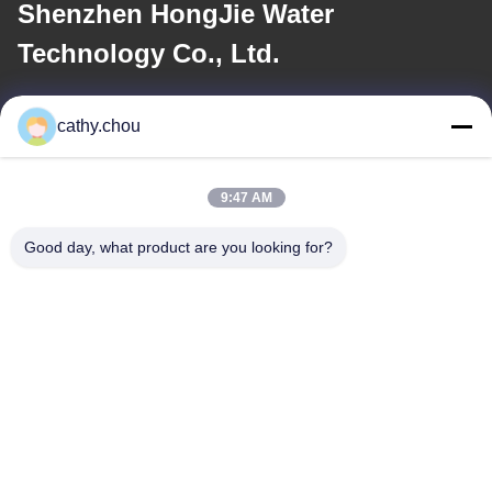
Shenzhen HongJie Water
Technology Co., Ltd.
ই-মেইল
cathy.chou
cathy@szhjwater.com
9:47 AM
আমাদের ঠিকানা
Good day, what product are you looking for?
ঠিকানা
রুম ১১০৫, বিল্ডিং ৩, সিনশেং গ্রিন ভ্যালি ইন্ডাস্ট্রিয়াল পার্ক, সিনশেং কমিউনিটি, লংগাং স্ট্রিট,
লংগাং জেলা, শেনজেন, চীন
টেল
0086-755-27500078