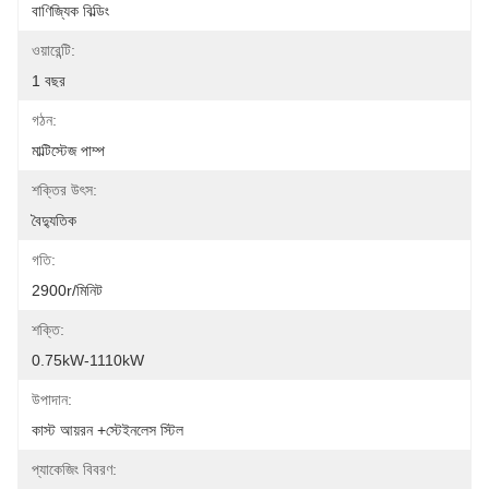
বাণিজ্যিক বিল্ডিং
ওয়ারেন্টি:
1 বছর
গঠন:
মাল্টিস্টেজ পাম্প
শক্তির উৎস:
বৈদ্যুতিক
গতি:
2900r/মিনিট
শক্তি:
0.75kW-1110kW
উপাদান:
কাস্ট আয়রন +স্টেইনলেস স্টিল
প্যাকেজিং বিবরণ: