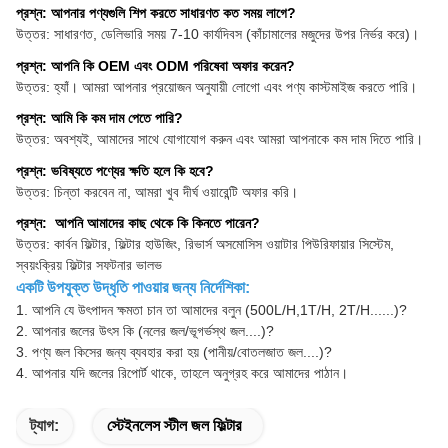
প্রশ্ন: আপনার পণ্যগুলি শিপ করতে সাধারণত কত সময় লাগে?
উত্তর: সাধারণত, ডেলিভারি সময় 7-10 কার্যদিবস (কাঁচামালের মজুদের উপর নির্ভর করে)।
প্রশ্ন: আপনি কি OEM এবং ODM পরিষেবা অফার করেন?
উত্তর: হ্যাঁ। আমরা আপনার প্রয়োজন অনুযায়ী লোগো এবং পণ্য কাস্টমাইজ করতে পারি।
প্রশ্ন: আমি কি কম দাম পেতে পারি?
উত্তর: অবশ্যই, আমাদের সাথে যোগাযোগ করুন এবং আমরা আপনাকে কম দাম দিতে পারি।
প্রশ্ন: ভবিষ্যতে পণ্যের ক্ষতি হলে কি হবে?
উত্তর: চিন্তা করবেন না, আমরা খুব দীর্ঘ ওয়ারেন্টি অফার করি।
প্রশ্ন: আপনি আমাদের কাছ থেকে কি কিনতে পারেন?
উত্তর: কার্বন ফিল্টার, ফিল্টার হাউজিং, রিভার্স অসমোসিস ওয়াটার পিউরিফায়ার সিস্টেম,
স্বয়ংক্রিয় ফিল্টার সফটনার ভালভ
একটি উপযুক্ত উদ্ধৃতি পাওয়ার জন্য নির্দেশিকা:
1. আপনি যে উৎপাদন ক্ষমতা চান তা আমাদের বলুন (500L/H,1T/H, 2T/H......)?
2. আপনার জলের উৎস কি (নলের জল/ভূগর্ভস্থ জল....)?
3. পণ্য জল কিসের জন্য ব্যবহার করা হয় (পানীয়/বোতলজাত জল....)?
4. আপনার যদি জলের রিপোর্ট থাকে, তাহলে অনুগ্রহ করে আমাদের পাঠান।
ট্যাগ:
স্টেইনলেস স্টীল জল ফিল্টার