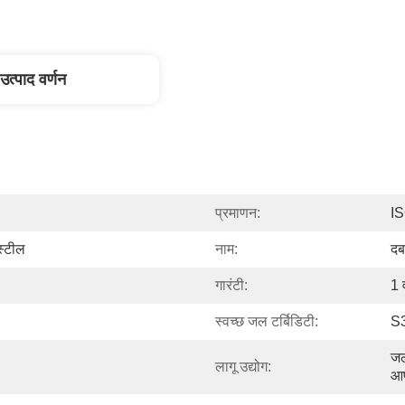
उत्पाद वर्णन
प्रमाणन:
I
स्टील
नाम:
दब
गारंटी:
1 व
स्वच्छ जल टर्बिडिटी:
S
जल
लागू उद्योग:
आप