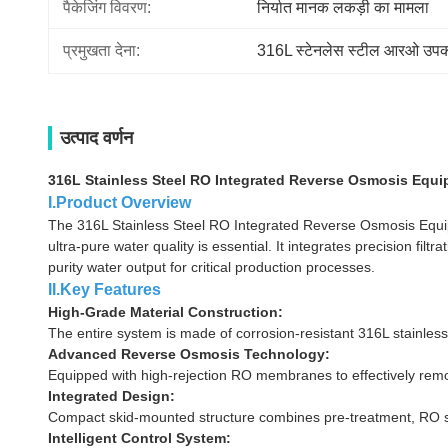
पैकेजिंग विवरण:
निर्यात मानक लकड़ी का मामला
प्रमुखता देना:
316L स्टेनलेस स्टील आरओ उप
उत्पाद वर्णन
316L Stainless Steel RO Integrated Reverse Osmosis Equip
I.Product Overview
The 316L Stainless Steel RO Integrated Reverse Osmosis Equipm
ultra-pure water quality is essential. It integrates precision fi
purity water output for critical production processes.
II.Key Features
High-Grade Material Construction:
The entire system is made of corrosion-resistant 316L stainless
Advanced Reverse Osmosis Technology:
Equipped with high-rejection RO membranes to effectively remove 
Integrated Design:
Compact skid-mounted structure combines pre-treatment, RO syst
Intelligent Control System: