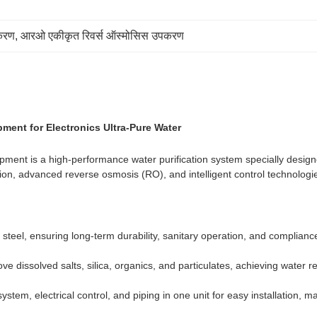
करण
, 
आरओ एकीकृत रिवर्स ऑस्मोसिस उपकरण
ment for Electronics Ultra-Pure Water
ent is a high-performance water purification system specially designe
ltration, advanced reverse osmosis (RO), and intelligent control technolo
 steel, ensuring long-term durability, sanitary operation, and complianc
dissolved salts, silica, organics, and particulates, achieving water re
em, electrical control, and piping in one unit for easy installation, m