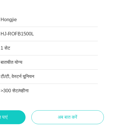
Hongjie
HJ-ROFB1500L
1 सेट
बातचीत योग्य
टी/टी, वेस्टर्न यूनियन
>300 सेट/महीना
 पाएं
अब बात करें