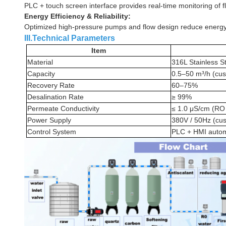
PLC + touch screen interface provides real-time monitoring of flo
Energy Efficiency & Reliability:
Optimized high-pressure pumps and flow design reduce energy 
III.Technical Parameters
Item
Material
316L Stainless S
Capacity
0.5–50 m³/h (cus
Recovery Rate
60–75%
Desalination Rate
≥ 99%
Permeate Conductivity
≤ 1.0 μS/cm (RO 
Power Supply
380V / 50Hz (cus
Control System
PLC + HMI automa