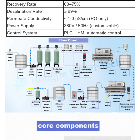
Recovery Rate
60–75%
Desalination Rate
≥ 99%
Permeate Conductivity
≤ 1.0 μS/cm (RO only)
Power Supply
380V / 50Hz (customizable)
Control System
PLC + HMI automatic control