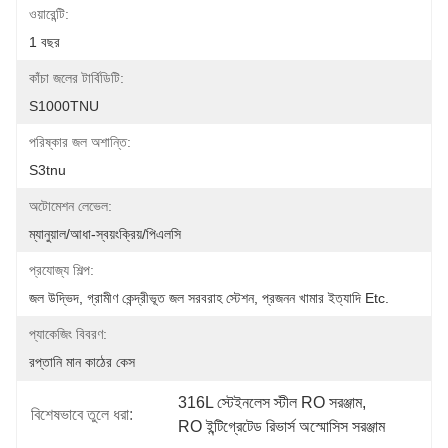
ওয়ারেন্টি:
1 বছর
কাঁচা জলের টার্বিডিটি:
S1000TNU
পরিষ্কার জল অশান্তি:
S3tnu
অটোমেশন লেভেল:
ম্যানুয়াল/আধা-স্বয়ংক্রিয়/পিএলসি
প্রযোজ্য শিল্প:
জল উদ্ভিদ, গ্রামীণ কেন্দ্রীভূত জল সরবরাহ স্টেশন, প্রজনন খামার ইত্যাদি Etc.
প্যাকেজিং বিবরণ:
রপ্তানি মান কাঠের কেস
316L স্টেইনলেস স্টীল RO সরঞ্জাম
, 
বিশেষভাবে তুলে ধরা:
RO ইন্টিগ্রেটেড রিভার্স অস্মোসিস সরঞ্জাম