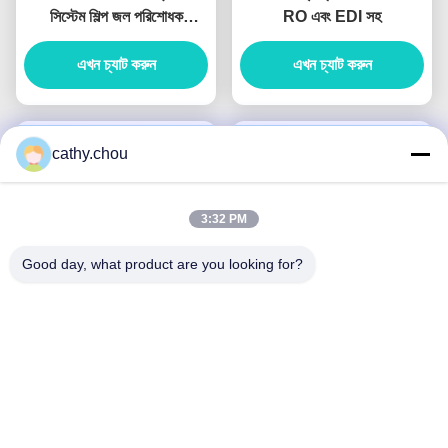
সিস্টেম শিল্প জল পরিশোধক
RO এবং EDI সহ
UF+RO+EDI ইউনিট সহ
এখন চ্যাট করুন
এখন চ্যাট করুন
cathy.chou
3:32 PM
Good day, what product are you looking for?
টার্নকি প্রকল্প 80T / এইচ ডিসপ্লে
লিথোগ্রাফির জন্য কাস্টম মেড ২০টি/
প্যানেল পরিষ্কারের জন্য আল্ট্রা খাঁটি
ঘণ্টা শিল্প অতি বিশুদ্ধ জল সরঞ্জাম
জল সরঞ্জাম
এখন চ্যাট করুন
এখন চ্যাট করুন