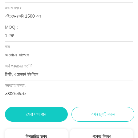
মডেল নম্বর:
এইচজে-রফবি 1500 এল
MOQ.:
1 সেট
দাম:
আলোচনা সাপেক্ষে
অর্থ প্রদানের শর্তাদি:
টি/টি, ওয়েস্টার্ন ইউনিয়ন
সরবরাহ ক্ষমতা:
>300সেট/মাস
সেরা দাম পান
এখন চ্যাট করুন
বিস্তারিত তথ্য
পণ্যের বিবরণ