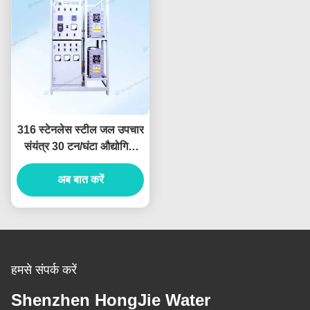
316 स्टेनलेस स्टील जल उपचार
संयंत्र 30 टन/घंटा औद्योगिक
अतिशुद्ध जल प्रणाली
अब बात करें
हमसे संपर्क करें
Shenzhen HongJie Water