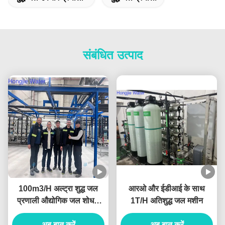
संबंधित उत्पाद
100m3/H अल्ट्रा शुद्ध जल
आरओ और ईडीआई के साथ
प्रणाली औद्योगिक जल शोधक
1T/H अतिशुद्ध जल मशीन
UF+RO+EDI इकाइयों के साथ
अब बात करें
अब बात करें