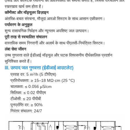
एसिड और कास्टिक रसायनों की आवश्यकता को समाप्त करता है, जिससे परिचालन और
रखरखाव खर्च कम होता है।
कॉम्पैक्ट और मॉड्यूलर डिज़ाइन
अंतरिक्ष-बचत संरचना, मौजूदा आरओ सिस्टम के साथ आसान एकीकरण।
पर्यावरण के अनुकूल
शून्य रासायनिक निर्वहन और न्यूनतम अपशिष्ट जल उत्पादन।
पूरी तरह से स्वचालित संचालन
वास्तविक समय निगरानी और अलार्म के साथ पीएलसी-नियंत्रित सिस्टम।
लंबा सेवा जीवन
उच्च गुणवत्ता वाले ईडीआई मॉड्यूल और घटक विश्वसनीय दीर्घकालिक प्रदर्शन
सुनिश्चित करते हैं।
III. उत्पाद जल गुणवत्ता (ईडीआई आउटलेट)
प्रवाह दर: 5 m³/h (5 टीपीएच)
प्रतिरोधकता: ≥ 15–18 MΩ·cm (25 °C)
चालकता: ≤ 0.056 μS/cm
सिलिका: ≤ 0.02 पीपीएम
टीओसी: ≤ 20 पीपीबी
पुनर्प्राप्ति दर: ≥ 90%
निरंतर संचालन: 24/7