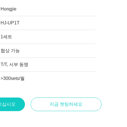
Hongjie
HJ-UP1T
1세트
협상 가능
T/T, 서부 동맹
>300sets/월
으십시오
지금 챗팅하세요