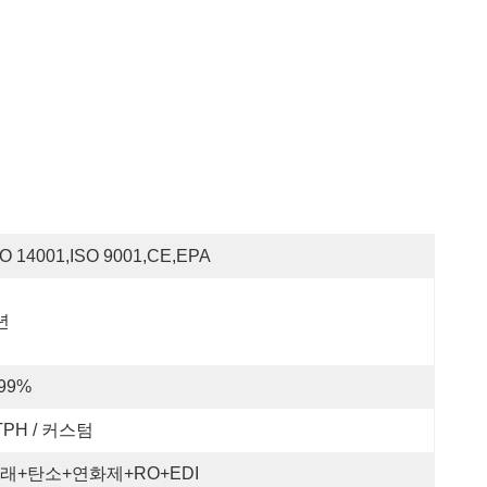
SO 14001,ISO 9001,CE,EPA
년
 99%
TPH / 커스텀
래+탄소+연화제+RO+EDI