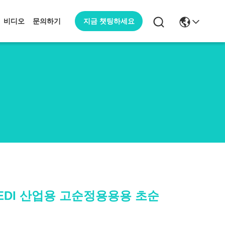
지금 챗팅하세요
비디오
문의하기
 EDI 산업용 고순정용용용 초순