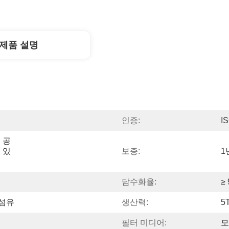
제품 설명
인증:
I
원 공
 있
보증:
1
담수화율:
≥
 섬유
생산력:
5
필터 미디어:
모