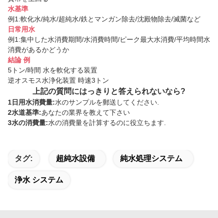
水基準
例1:軟化水/純水/超純水/鉄とマンガン除去/沈殿物除去/滅菌など
日常用水
例1:集中した水消費期間/水消費時間/ピーク最大水消費/平均時間水
消費があるかどうか
結論 例
5トン/時間 水を軟化する装置
逆オスモス水浄化装置 時速3トン
上記の質問にはっきりと答えられないなら?
1日用水消費量:
水のサンプルを郵送してください.
2水道基準:
あなたの業界を教えて下さい
3水の消費量:
水の消費量を計算するのに役立ちます.
タグ:
超純水設備
純水処理システム
浄水 システム