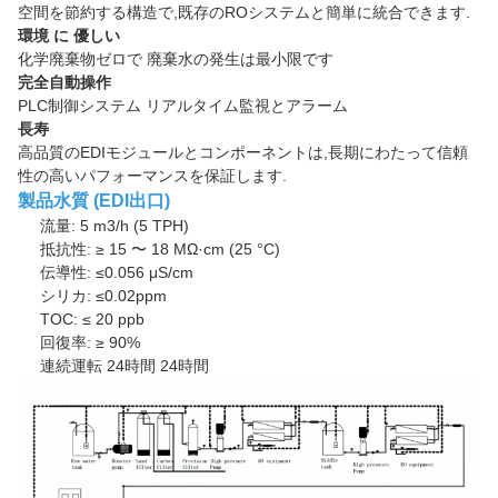
空間を節約する構造で,既存のROシステムと簡単に統合できます.
環境 に 優しい
化学廃棄物ゼロで 廃棄水の発生は最小限です
完全自動操作
PLC制御システム リアルタイム監視とアラーム
長寿
高品質のEDIモジュールとコンポーネントは,長期にわたって信頼
性の高いパフォーマンスを保証します.
製品水質 (EDI出口)
流量: 5 m3/h (5 TPH)
抵抗性: ≥ 15 〜 18 MΩ·cm (25 °C)
伝導性: ≤0.056 μS/cm
シリカ: ≤0.02ppm
TOC: ≤ 20 ppb
回復率: ≥ 90%
連続運転 24時間 24時間