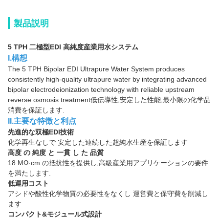
製品説明
5 TPH 二極型EDI 高純度産業用水システム
I.構想
The 5 TPH Bipolar EDI Ultrapure Water System produces
consistently high-quality ultrapure water by integrating advanced
bipolar electrodeionization technology with reliable upstream
reverse osmosis treatment低伝導性,安定した性能,最小限の化学品
消費を保証します.
II.主要な特徴と利点
先進的な双極EDI技術
化学再生なしで 安定した連続した超純水生産を保証します
高度 の 純度 と 一貫 し た 品質
18 MΩ·cm の抵抗性を提供し,高級産業用アプリケーションの要件
を満たします.
低運用コスト
アシドや酸性化学物質の必要性をなくし 運営費と保守費を削減し
ます
コンパクト&モジュール式設計