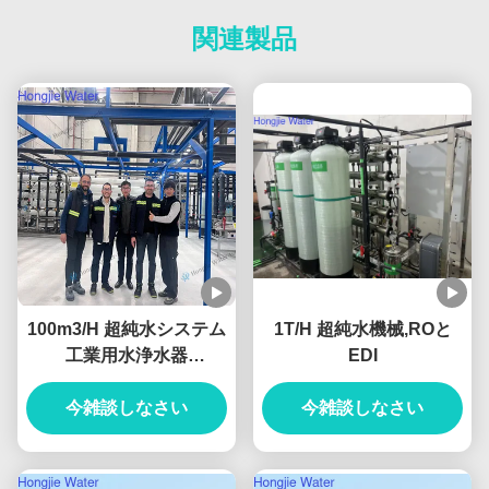
関連製品
100m3/H 超純水システム
1T/H 超純水機械,ROと
工業用水浄水器
EDI
UF+RO+EDI ユニット付
今雑談しなさい
き
今雑談しなさい