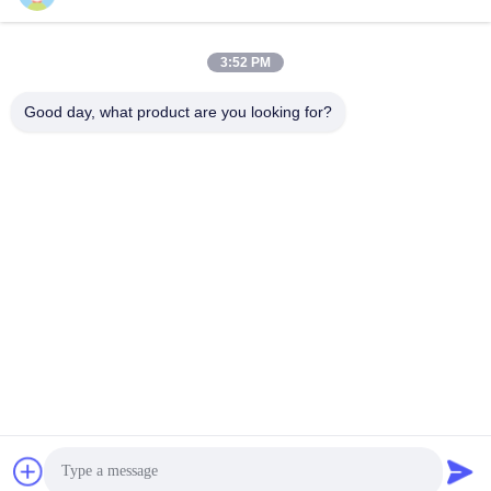
電子メール
cathy@szhjwater.com
3:52 PM
Good day, what product are you looking for?
住所
住所
深セン市龍崗区龍崗街道新生社区新生翠谷工业园3栋1105号
テレ
0086-755-27500078
プライバシーポリシー規約
|
地図
中国の良質 純水設備 メーカー。Copyright© -2026 Shenzhen
HongJie Water Technology Co., Ltd. . 複製権所有。