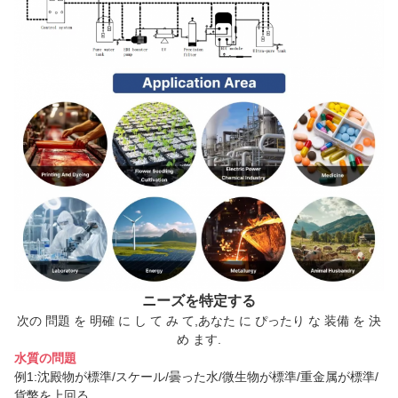
ニーズを特定する
次の 問題 を 明確 に し て み て,あなた に ぴったり な 装備 を 決
め ます.
水質の問題
例1:沈殿物が標準/スケール/曇った水/微生物が標準/重金属が標準/
貨幣を上回る