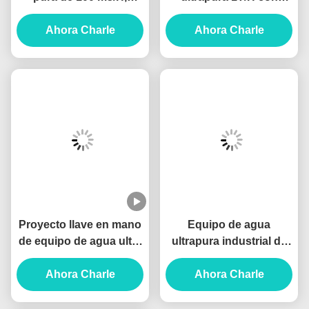
purificador de agua
ósmosis inversa y EDI
industrial con unidades
Ahora Charle
Ahora Charle
UF+RO+EDI
Proyecto llave en mano
Equipo de agua
de equipo de agua ultra
ultrapura industrial de
pura de 80T/H para
20T/H hecho a medida
limpieza de paneles de
Ahora Charle
para litografía
Ahora Charle
visualización