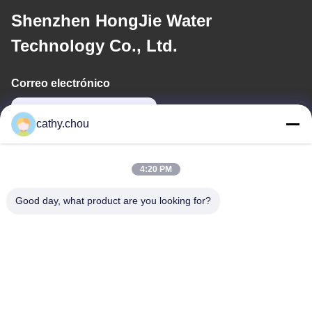
Shenzhen HongJie Water
Technology Co., Ltd.
Correo electrónico
cathy@szhjwater.com
cathy.chou
Nuestra Dirección
4:20 PM
Dirección
Good day, what product are you looking for?
Habitación 1105, Edificio 3, Parque Industrial Xinsheng Green
Valley, Comunidad Xinsheng, Calle Longgang, Distrito Longgang,
Shenzhen, China
Tel
0086-755-27500078