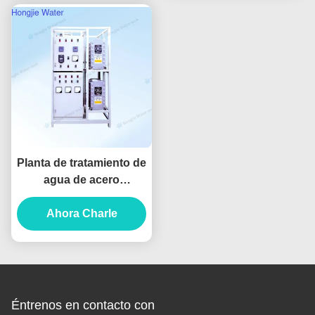
Planta de tratamiento de
agua de acero
inoxidable 316, 30
toneladas/hora,
Ahora Charle
sistemas industriales de
agua ultrapura
Éntrenos en contacto con