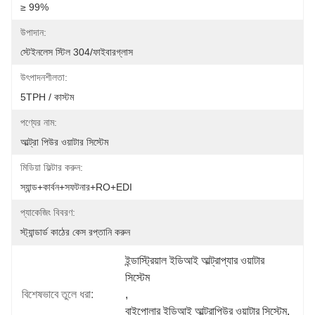
≥ 99%
উপাদান:
স্টেইনলেস স্টিল 304/ফাইবারগ্লাস
উৎপাদনশীলতা:
5TPH / কাস্টম
পণ্যের নাম:
আল্ট্রা পিউর ওয়াটার সিস্টেম
মিডিয়া ফিল্টার করুন:
স্যান্ড+কার্বন+সফটনার+RO+EDI
প্যাকেজিং বিবরণ:
স্ট্যান্ডার্ড কাঠের কেস রপ্তানি করুন
ইন্ডাস্ট্রিয়াল ইডিআই আল্ট্রাপ্যার ওয়াটার 
সিস্টেম
বিশেষভাবে তুলে ধরা:
, 
বাইপোলার ইডিআই আল্ট্রাপিউর ওয়াটার সিস্টেম
, 