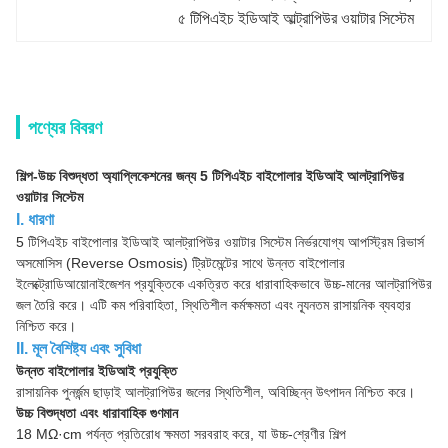
৫ টিপিএইচ ইডিআই আল্ট্রাপিউর ওয়াটার সিস্টেম
পণ্যের বিবরণ
শিল্প-উচ্চ বিশুদ্ধতা অ্যাপ্লিকেশনের জন্য 5 টিপিএইচ বাইপোলার ইডিআই আলট্রাপিউর
ওয়াটার সিস্টেম
I. ধারণা
5 টিপিএইচ বাইপোলার ইডিআই আলট্রাপিউর ওয়াটার সিস্টেম নির্ভরযোগ্য আপস্ট্রিম রিভার্স
অসমোসিস (Reverse Osmosis) ট্রিটমেন্টের সাথে উন্নত বাইপোলার
ইলেক্ট্রোডিআয়োনাইজেশন প্রযুক্তিকে একত্রিত করে ধারাবাহিকভাবে উচ্চ-মানের আলট্রাপিউর
জল তৈরি করে। এটি কম পরিবাহিতা, স্থিতিশীল কর্মক্ষমতা এবং ন্যূনতম রাসায়নিক ব্যবহার
নিশ্চিত করে।
II. মূল বৈশিষ্ট্য এবং সুবিধা
উন্নত বাইপোলার ইডিআই প্রযুক্তি
রাসায়নিক পুনর্জন্ম ছাড়াই আলট্রাপিউর জলের স্থিতিশীল, অবিচ্ছিন্ন উৎপাদন নিশ্চিত করে।
উচ্চ বিশুদ্ধতা এবং ধারাবাহিক গুণমান
18 MΩ·cm পর্যন্ত প্রতিরোধ ক্ষমতা সরবরাহ করে, যা উচ্চ-শ্রেণীর শিল্প