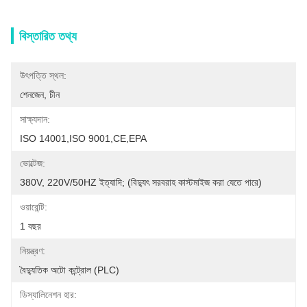
বিস্তারিত তথ্য
উৎপত্তি স্থল:
শেনজেন, চীন
সাক্ষ্যদান:
ISO 14001,ISO 9001,CE,EPA
ভোল্টেজ:
380V, 220V/50HZ ইত্যাদি; (বিদ্যুৎ সরবরাহ কাস্টমাইজ করা যেতে পারে)
ওয়ারেন্টি:
1 বছর
নিয়ন্ত্রণ:
বৈদ্যুতিক অটো কন্ট্রোল (PLC)
ডিস্যালিনেশন হার: