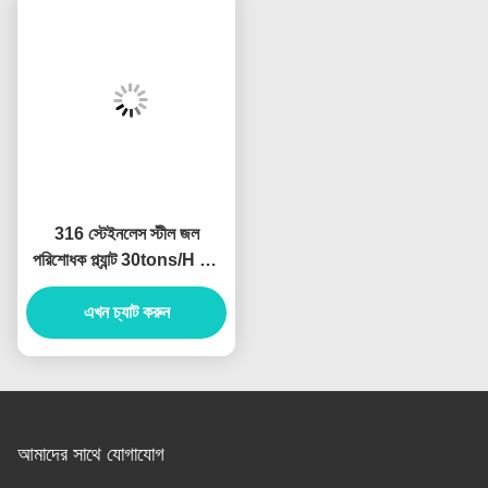
316 স্টেইনলেস স্টীল জল
পরিশোধক প্ল্যান্ট 30tons/H শিল্প
অতি বিশুদ্ধ জল সিস্টেম
এখন চ্যাট করুন
আমাদের সাথে যোগাযোগ