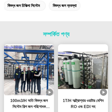
বিশুদ্ধ জল চিকিত্সা সিস্টেম
বিশুদ্ধ জল ব্যবস্থা
সম্পর্কিত পণ্য
100m3/H অতি বিশুদ্ধ জল
1T/H আল্ট্রাপ্যার ওয়াটার মেশিন
সিস্টেম শিল্প জল পরিশোধক
RO এবং EDI সহ