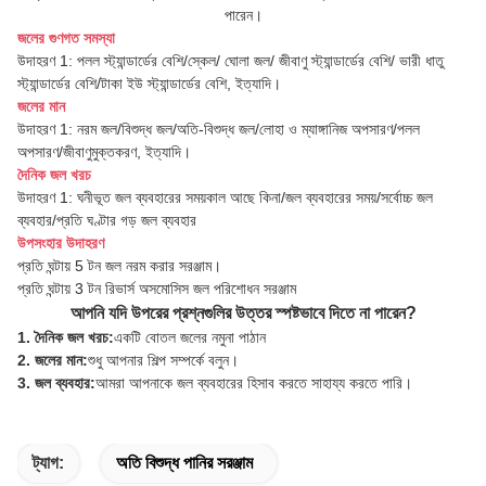
পারেন।
জলের গুণগত সমস্যা
উদাহরণ 1: পলল স্ট্যান্ডার্ডের বেশি/স্কেল/ ঘোলা জল/ জীবাণু স্ট্যান্ডার্ডের বেশি/ ভারী ধাতু
স্ট্যান্ডার্ডের বেশি/টাকা ইউ স্ট্যান্ডার্ডের বেশি, ইত্যাদি।
জলের মান
উদাহরণ 1: নরম জল/বিশুদ্ধ জল/অতি-বিশুদ্ধ জল/লোহা ও ম্যাঙ্গানিজ অপসারণ/পলল
অপসারণ/জীবাণুমুক্তকরণ, ইত্যাদি।
দৈনিক জল খরচ
উদাহরণ 1: ঘনীভূত জল ব্যবহারের সময়কাল আছে কিনা/জল ব্যবহারের সময়/সর্বোচ্চ জল
ব্যবহার/প্রতি ঘণ্টার গড় জল ব্যবহার
উপসংহার উদাহরণ
প্রতি ঘন্টায় 5 টন জল নরম করার সরঞ্জাম।
প্রতি ঘন্টায় 3 টন রিভার্স অসমোসিস জল পরিশোধন সরঞ্জাম
আপনি যদি উপরের প্রশ্নগুলির উত্তর স্পষ্টভাবে দিতে না পারেন?
1. দৈনিক জল খরচ:
একটি বোতল জলের নমুনা পাঠান
2. জলের মান:
শুধু আপনার শিল্প সম্পর্কে বলুন।
3. জল ব্যবহার:
আমরা আপনাকে জল ব্যবহারের হিসাব করতে সাহায্য করতে পারি।
ট্যাগ:
অতি বিশুদ্ধ পানির সরঞ্জাম