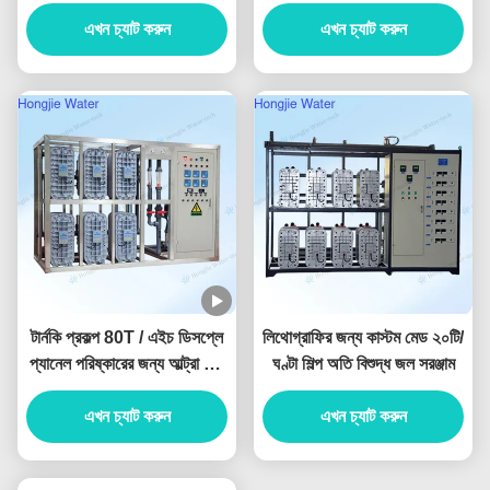
UF+RO+EDI ইউনিট সহ
এখন চ্যাট করুন
এখন চ্যাট করুন
টার্নকি প্রকল্প 80T / এইচ ডিসপ্লে
লিথোগ্রাফির জন্য কাস্টম মেড ২০টি/
প্যানেল পরিষ্কারের জন্য আল্ট্রা খাঁটি
ঘণ্টা শিল্প অতি বিশুদ্ধ জল সরঞ্জাম
জল সরঞ্জাম
এখন চ্যাট করুন
এখন চ্যাট করুন