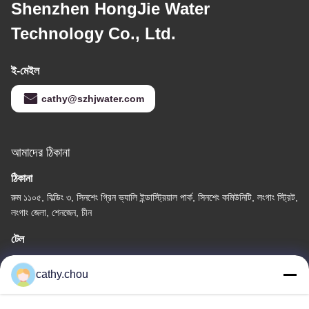
Shenzhen HongJie Water
Technology Co., Ltd.
ই-মেইল
cathy@szhjwater.com
আমাদের ঠিকানা
ঠিকানা
রুম ১১০৫, বিল্ডিং ৩, সিনশেং গ্রিন ভ্যালি ইন্ডাস্ট্রিয়াল পার্ক, সিনশেং কমিউনিটি, লংগাং স্ট্রিট,
লংগাং জেলা, শেনজেন, চীন
টেল
0086-755-27500078
cathy.chou