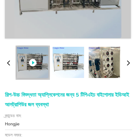
শিল্প-উচ্চ বিশুদ্ধতা অ্যাপ্লিকেশনের জন্য 5 টিপিএইচ বাইপোলার ইডিআই
আলট্রাপিউর জল ব্যবস্থা
ব্র্যান্ডের নাম:
Hongjie
মডেল নম্বর: