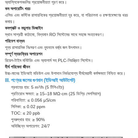
অ্যাপ্লিকেশনগুলির প্রয়োজনীয়তা পূরণ করে।
কম অপারেটিং খরচ
এসিড এবং কস্টিক রাসায়নিকের প্রয়োজনীয়তা দূর করে, যা পরিচালনা ও রক্ষণাবেক্ষণের খরচ
কমায়।
কমপ্যাক্ট ও মডুলার ডিজাইন
স্থান সাশ্রয়ী কাঠামো, বিদ্যমান RO সিস্টেমের সাথে সহজে সংহতকরণ।
পরিবেশ বান্ধব
শূন্য রাসায়নিক নিঃসরণ এবং ন্যূনতম বর্জ্য জল উৎপাদন।
সম্পূর্ণ স্বয়ংক্রিয় অপারেশন
রিয়েল-টাইম মনিটরিং এবং অ্যালার্ম সহ PLC-নিয়ন্ত্রিত সিস্টেম।
দীর্ঘ পরিষেবা জীবন
উচ্চ-মানের ইডিআই মডিউল এবং উপাদান নির্ভরযোগ্য দীর্ঘমেয়াদী কর্মক্ষমতা নিশ্চিত করে।
III. পণ্যের জলের গুণমান (ইডিআই আউটলেট)
প্রবাহের হার: 5 m³/h (5 টিপিএইচ)
প্রতিরোধ ক্ষমতা: ≥ 15–18 MΩ·cm (25 ডিগ্রি সেলসিয়াস)
পরিবাহিতা: ≤ 0.056 μS/cm
সিলিকা: ≤ 0.02 ppm
TOC: ≤ 20 ppb
পুনরুদ্ধার হার: ≥ 90%
অবিচ্ছিন্ন অপারেশন: 24/7