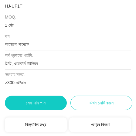
HJ-UP1T
MOQ.:
1 সেট
দাম:
আলোচনা সাপেক্ষে
অর্থ প্রদানের শর্তাদি:
টি/টি, ওয়েস্টার্ন ইউনিয়ন
সরবরাহ ক্ষমতা:
>300সেট/মাস
সেরা দাম পান
এখন চ্যাট করুন
বিস্তারিত তথ্য
পণ্যের বিবরণ