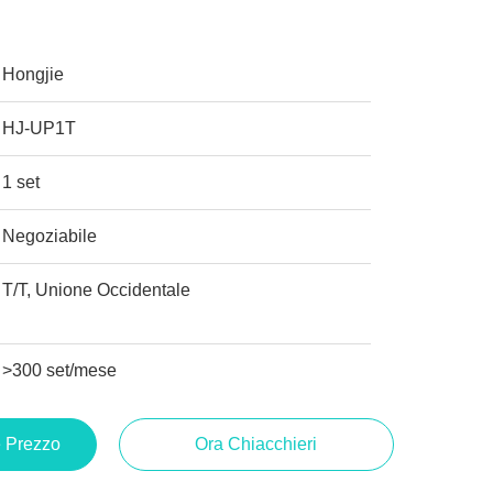
Hongjie
HJ-UP1T
1 set
Negoziabile
T/T, Unione Occidentale
>300 set/mese
e Prezzo
Ora Chiacchieri