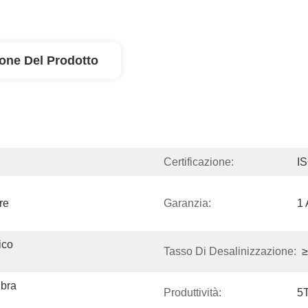
ione Del Prodotto
Certificazione:
I
e 
Garanzia:
1
co 
Tasso Di Desalinizzazione:
≥
bra 
Produttività:
5T