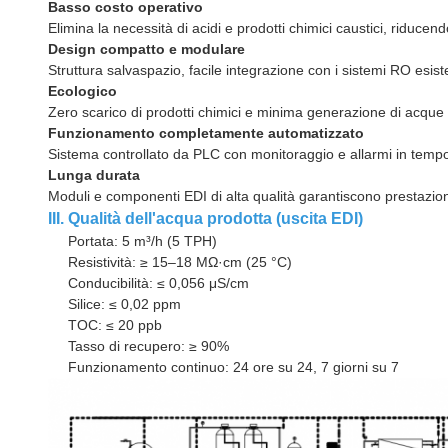
Basso costo operativo
Elimina la necessità di acidi e prodotti chimici caustici, riducen
Design compatto e modulare
Struttura salvaspazio, facile integrazione con i sistemi RO esiste
Ecologico
Zero scarico di prodotti chimici e minima generazione di acque 
Funzionamento completamente automatizzato
Sistema controllato da PLC con monitoraggio e allarmi in tempo
Lunga durata
Moduli e componenti EDI di alta qualità garantiscono prestazioni
III. Qualità dell'acqua prodotta (uscita EDI)
Portata: 5 m³/h (5 TPH)
Resistività: ≥ 15–18 MΩ·cm (25 °C)
Conducibilità: ≤ 0,056 μS/cm
Silice: ≤ 0,02 ppm
TOC: ≤ 20 ppb
Tasso di recupero: ≥ 90%
Funzionamento continuo: 24 ore su 24, 7 giorni su 7