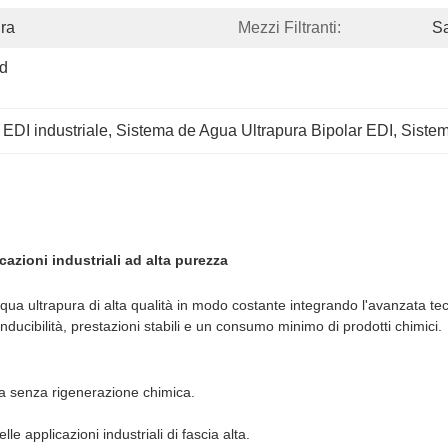
ra
Mezzi Filtranti:
S
d 
 EDI industriale
, 
Sistema de Agua Ultrapura Bipolar EDI
, 
Sistem
azioni industriali ad alta purezza
ua ultrapura di alta qualità in modo costante integrando l'avanzata tecn
ucibilità, prestazioni stabili e un consumo minimo di prodotti chimici.
ra senza rigenerazione chimica.
le applicazioni industriali di fascia alta.