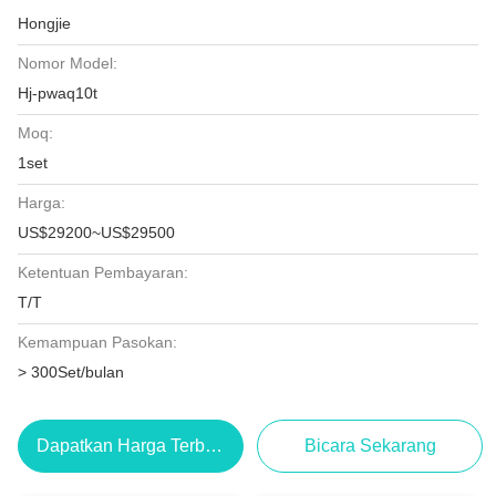
Hongjie
Nomor Model:
Hj-pwaq10t
Moq:
1set
Harga:
US$29200~US$29500
Ketentuan Pembayaran:
T/T
Kemampuan Pasokan:
> 300Set/bulan
Dapatkan Harga Terbaik
Bicara Sekarang