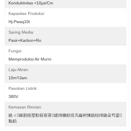
Konduktivitas <10μs/cm
Kapasitas Produksi:
Hj-Pwaq10t
Saring Media:
Pasir+karbon+ro
Fungsi:
Memproduksi Air Murni
Laju Aliran:
10m³/jam
Pasokan Listrik:
380V
Kemasan Rincian:
鎮ㄨ鎵剧殑璧勬簮宸茶鍒犻櫎銆佸凡鏇村悕鎴栨殏鏃朵笉鍙
敤銆