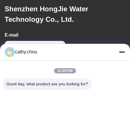
Shenzhen HongJie Water
Technology Co., Ltd.
E-mail
cathy@szhjwater.com
cathy.chou
Alamat Kami
11:49 PM
Alamat
Good day, what product are you looking for?
Ruang 1105, Bangunan 3, Xinsheng Green Valley Industrial Park,
Komunitas Xinsheng, Jalan Longgang, Distrik Longgang,
Shenzhen, Cina
tel
0086-755-27500078