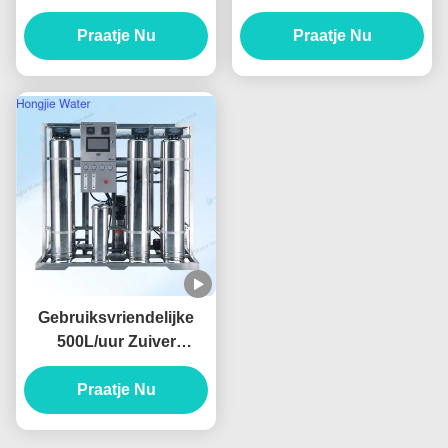
met omgekeerd osmose
waterfilter machine RO
systeem met Dow
Praatje Nu
drinkwater systeem
Praatje Nu
membraan
380V
Gebruiksvriendelijke
500L/uur Zuiver
Watersystemen voor de
Voedings- en
Praatje Nu
Drankenindustrie