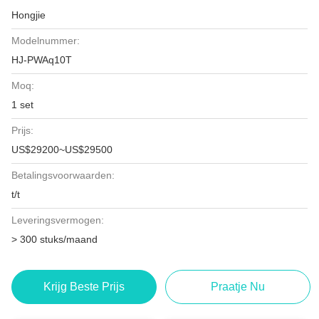
Hongjie
Modelnummer:
HJ-PWAq10T
Moq:
1 set
Prijs:
US$29200~US$29500
Betalingsvoorwaarden:
t/t
Leveringsvermogen:
> 300 stuks/maand
Krijg Beste Prijs
Praatje Nu