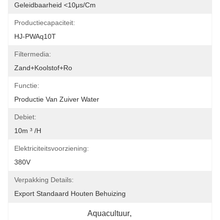
Geleidbaarheid <10μs/cm
Productiecapaciteit:
HJ-PWAq10T
Filtermedia:
Zand+koolstof+ro
Functie:
Productie Van Zuiver Water
Debiet:
10m ³ /h
Elektriciteitsvoorziening:
380V
Verpakking Details:
Export Standaard Houten Behuizing
Aquacultuur
, 