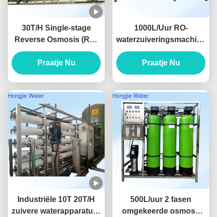
30T/H Single-stage
1000L/Uur RO-
Reverse Osmosis (RO)
waterzuiveringsmachine
Pure Water System For
met geleidbaarheid <
The Lithium Battery
Praatje Nu
10μs/cm en garantie
Praatje Nu
Industry
van 2 jaar voor zuivere
waterapparatuur
Industriële 10T 20T/H
500L/uur 2 fasen
zuivere waterapparatuur
omgekeerde osmose