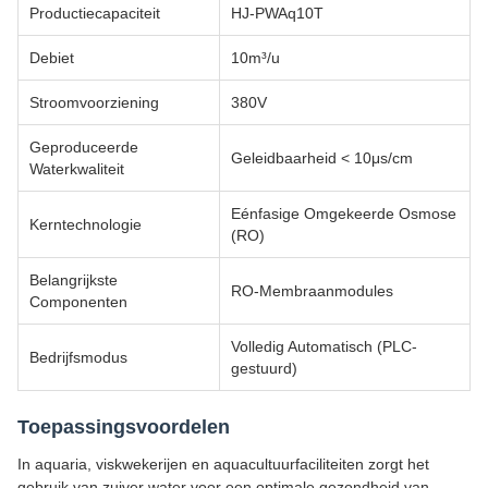
Productiecapaciteit
HJ-PWAq10T
Debiet
10m³/u
Stroomvoorziening
380V
Geproduceerde
Geleidbaarheid < 10μs/cm
Waterkwaliteit
Eénfasige Omgekeerde Osmose
Kerntechnologie
(RO)
Belangrijkste
RO-Membraanmodules
Componenten
Volledig Automatisch (PLC-
Bedrijfsmodus
gestuurd)
Toepassingsvoordelen
In aquaria, viskwekerijen en aquacultuurfaciliteiten zorgt het
gebruik van zuiver water voor een optimale gezondheid van