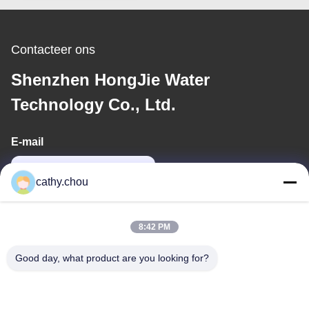
Contacteer ons
Shenzhen HongJie Water
Technology Co., Ltd.
E-mail
cathy@szhjwater.com
cathy.chou
Ons adres
8:42 PM
Adres
Good day, what product are you looking for?
Kamer 1105, Gebouw 3, Xinsheng Green Valley Industrial Park,
Xinsheng Gemeenschap, Longgang Straat, Longgang District,
Shenzhen, China