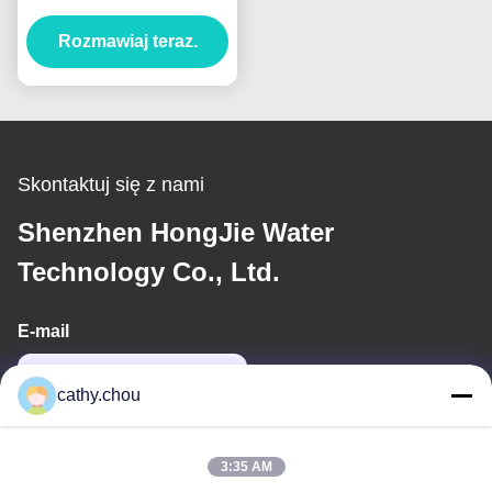
czystej wody
500L/godzinę dla
Rozmawiaj teraz.
przemysłu
spożywczego i napojów
Skontaktuj się z nami
Shenzhen HongJie Water
Technology Co., Ltd.
E-mail
cathy@szhjwater.com
cathy.chou
Nasz adres
3:35 AM