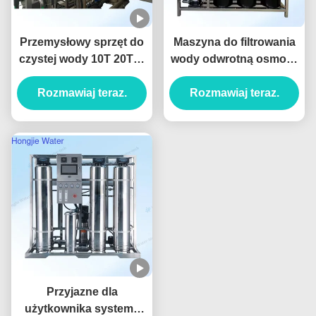
Przemysłowy sprzęt do
Maszyna do filtrowania
czystej wody 10T 20T/H
wody odwrotną osmozą
z systemem odwrotnej
o pojemności 500L/h 2
osmozy z membraną
Rozmawiaj teraz.
stopnie RO System
Rozmawiaj teraz.
Dow
wody pitnej 380V
Przyjazne dla
użytkownika systemy