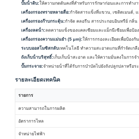
ปั๊มน้ําดิบ:
ให้ความกดดันคงที่สําหรับการรักษาก่อนและการทํา
เครื่องกรองทรายหลายสื่อ:
กําจัดสารแข็งที่แขวน, เซดิตเมนต์, 
เครื่องกรองก๊าบกระตุ้น:
กําจัด คลอรีน สารประกอบอินทรีย์ กลิ่น แ
เครื่องลดน้ํา:
ลดความแข็งของแคลเซียมและแม็กนีเซียมเพื่อป้อ
เครื่องกรองความแม่นยํา (5 μm):
ให้การกรองละเอียดเพื่อป้องกั
ระบบออสโมซิสกลับ
เทคโนโลยี ทําความสะอาดแกนที่กําจัดเกลื
ถังเก็บน้ําบริสุทธิ์:
เก็บเก็บน้ําสะอาด และให้ความมั่นคงในการจํา
ปั๊มกระจาย:
จําหน่ายน้ําที่ได้รับการบําบัดไปยังถังปลูกปลาหร
รายละเอียดเทคนิค
รายการ
ความสามารถในการผลิต
อัตราการไหล
จําหน่ายไฟฟ้า