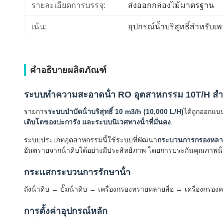
รายละเอียดการบรรจุ:
ส่งออกกล่องไม้มาตรฐาน
เน้น:
อุปกรณ์น้ำบริสุทธิ์สำหรับเพา
คำอธิบายผลิตภัณฑ์
ระบบทําความสะอาดน้ํา RO อุตสาหกรรม 10T/H สํ
รายการ
ระบบบําบัดน้ําบริสุทธิ์ 10 m3/h (10,000 L/H)
ได้ถูกออกแบ
เติบโตของปะการัง และระบบนิเวศทางน้ําที่มั่นคง
.
ระบบประเภทอุตสาหกรรมนี้ใช้ระบบที่พัฒนา
กระบวนการกรองหลาย
อันตรายจากน้ําดิบได้อย่างมีประสิทธิภาพ โดยการประกันคุณภาพน้ําที
กระแสกระบวนการรักษาน้ํา
ถังน้ําดิบ → ปั๊มน้ําดิบ → เครื่องกรองทรายหลายสื่อ → เครื่องกรอ
การตั้งค่าอุปกรณ์หลัก