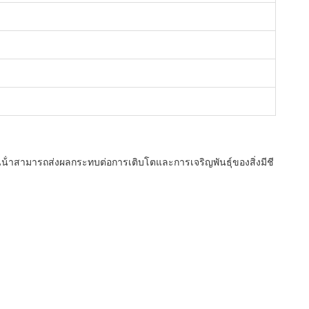
ในน้ําสามารถส่งผลกระทบต่อการเติบโตและการเจริญพันธุ์ของสิ่งมีชี