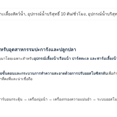
ะเลี้ยงสัตว์น้ำ
, 
อุปกรณ์น้ำบริสุทธิ์ 10 ตัน/ชั่วโมง
, 
อุปกรณ์น้ำบริสุ
าหรับอุตสาหกรรมปะการังและปลูกปลา
บมาโดยเฉพาะสําหรับ
อุปกรณ์เลี้ยงน้ําเรือนน้ํา ปาร์คทะเล และฟาร์มเลี้ยงน้ํ
ขั้นตอนและกระบวนการทําความสะอาดด้วยการปรับออสโมซิสกลับ
เพื่อ
่คงที่และน่าเชื่อถือ
งคาร์บอนกระตุ้น → เครื่องนุ่มน้ํา → เครื่องกรองความแม่นยํา → ระบบออสโมซ