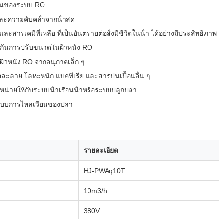
งานของระบบ RO
และความคับคล้ําจากน้ําสด
ละสารเคมีที่เหลือ ที่เป็นอันตรายต่อสิ่งมีชีวิตในน้ํา ได้อย่างมีประสิทธิภาพ
งกันการปรับขนาดในผิวหนัง RO
นผิวหนัง RO จากอนุภาคเล็ก ๆ
อละลาย โลหะหนัก แบคทีเรีย และสารปนเปื้อนอื่น ๆ
หน่ายให้กับระบบน้ําเรือนน้ําหรือระบบปลูกปลา
ือระบบการไหลเวียนของปลา
รายละเอียด
HJ-PWAq10T
10m3/h
380V