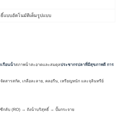
ทธิ์แบบอัตโนมัติเต็มรูปแบบ
าเรือนน้ํา
สภาพน้ําสะอาดและสมดุล
ประชากรปลาที่มีสุขภาพดี การ
กําจัดสารสกัด, เกลือละลาย, คลอรีน, เหรียญหนัก และจุลินทรีย์
ีกลับ (RO) → ถังน้ําบริสุทธิ์ → ปั๊มกระจาย