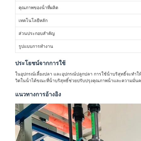
คุณภาพของน้ําที่ผลิต
เทคโนโลยีหลัก
ส่วนประกอบสําคัญ
รูปแบบการทํางาน
ประโยชน์จากการใช้
ในอุปกรณ์เลี้ยงปลา และอุปกรณ์ปลูกปลา การใช้น้ําบริสุทธิ์จะทําใ
วิตในน้ําได้ขณะที่น้ําบริสุทธิ์ช่วยปรับปรุงคุณภาพน้ําและความมั
แนวทางการอ้างอิง