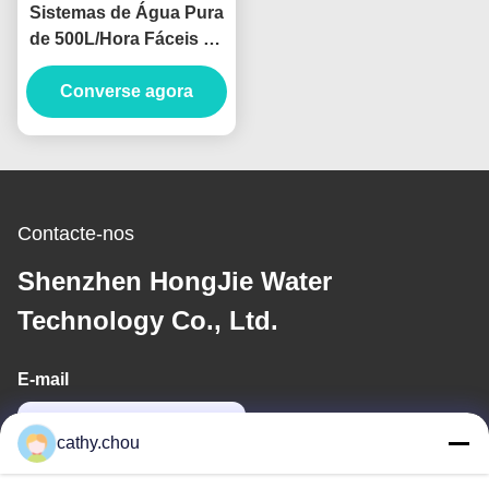
Sistemas de Água Pura
de 500L/Hora Fáceis de
Usar para a Indústria de
Alimentos e Bebidas
Converse agora
Contacte-nos
Shenzhen HongJie Water
Technology Co., Ltd.
E-mail
cathy@szhjwater.com
cathy.chou