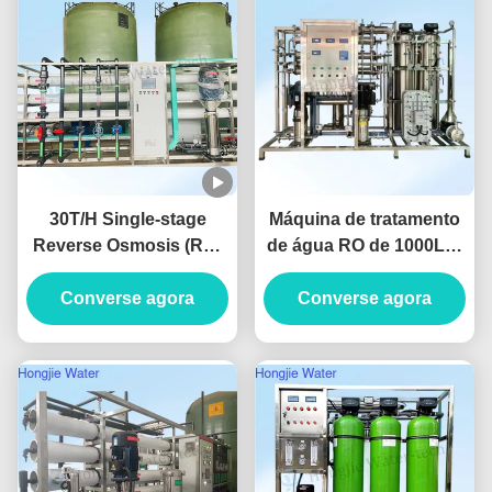
30T/H Single-stage
Máquina de tratamento
Reverse Osmosis (RO)
de água RO de 1000L/H
Pure Water System For
com condutividade <
The Lithium Battery
Converse agora
10μs/cm e garantia de 2
Converse agora
Industry
anos para equipamento
de água pura