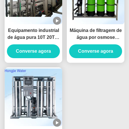
Equipamento industrial
Máquina de filtragem de
de água pura 10T 20T/H
água por osmose
com sistema de osmose
reversa de 2 fases RO
reversa com membrana
Converse agora
Sistema de água
Converse agora
Dow
potável 380V