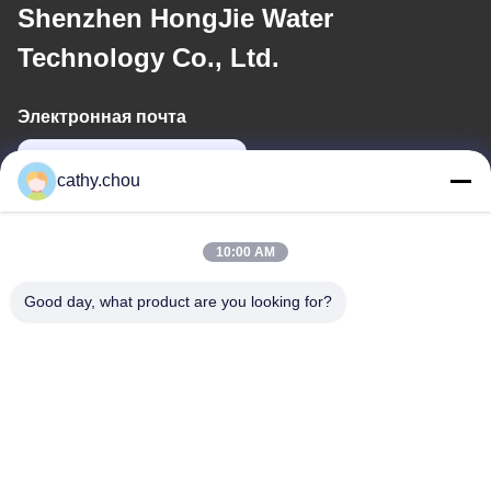
Shenzhen HongJie Water
Technology Co., Ltd.
Электронная почта
cathy@szhjwater.com
cathy.chou
Наш адрес
10:00 AM
Адрес
Good day, what product are you looking for?
Комната 1105, здание 3, Синьшен Грин Вэлли
Индустриальный парк, сообщество Синьшен, улица Лонгган,
район Лонгган, Шэньчжэнь, Китай
Телефон
0086-755-27500078