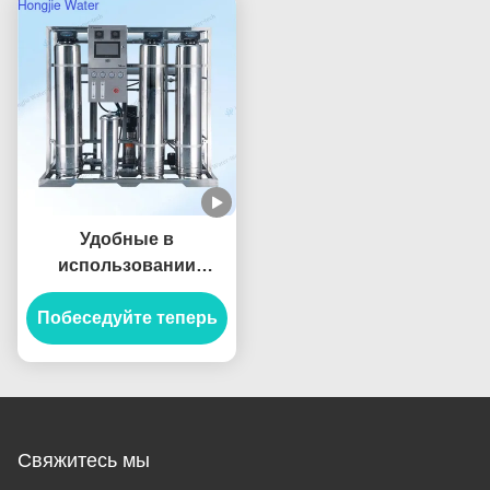
Удобные в
использовании
системы очистки
Побеседуйте теперь
воды
производительностью
500 л/час для пищевой
промышленности и
производства
напитков
Свяжитесь мы