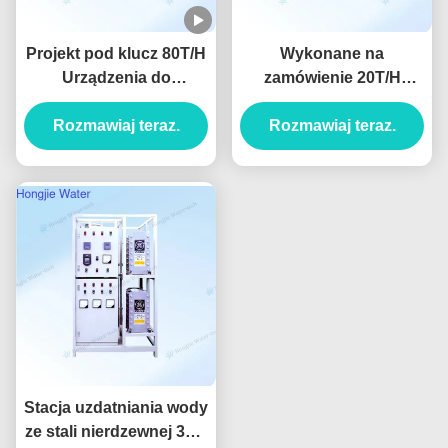
Projekt pod klucz 80T/H
Wykonane na
Urządzenia do
zamówienie 20T/H
czyszczenia ekranów z
przemysłowe
Rozmawiaj teraz.
ultraczistą wodą
urządzenie do wody
Rozmawiaj teraz.
ultraczystej do litografii
Stacja uzdatniania wody
ze stali nierdzewnej 316,