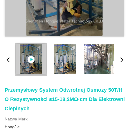
Przemysłowy System Odwrotnej Osmozy 50T/h
O Rezystywności ≥15-18,2MΩ·cm Dla Elektrowni
Cieplnych
Nazwa Marki:
HongJie