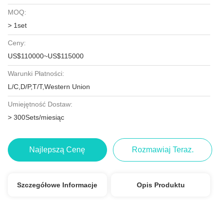
MOQ:
> 1set
Ceny:
US$110000~US$115000
Warunki Płatności:
L/C,D/P,T/T,Western Union
Umiejętność Dostaw:
> 300Sets/miesiąc
Najlepszą Cenę
Rozmawiaj Teraz.
Szczegółowe Informacje
Opis Produktu