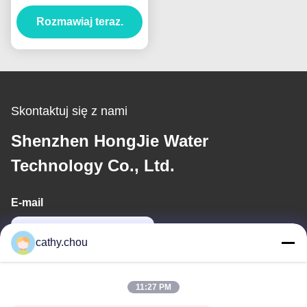
30 ton/h, przemysłowe
systemy wody ultra
Rozmawiaj teraz.
czystej
Skontaktuj się z nami
Shenzhen HongJie Water
Technology Co., Ltd.
E-mail
cathy@szhjwater.com
cathy.chou
Nasz adres
11:27 PM