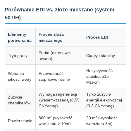
Porównanie EDI vs. złoże mieszane (system
50T/H)
Elementy
Proces złoża
Proces EDI
porównania
mieszanego
Partia (okresowe
Tryb pracy
Ciągły i stabilny
awarie)
Rezystywność
Wahania
Przewodność
stabilna ≥15
jakości wody
stopniowo rośnie
MΩ·cm
Wymaga regeneracji
Tylko zużycie
Zużycie
kwasem-zasadą (0,59
energii elektrycznej
chemikaliów
CNY/tonę)
(0,3 CNY/tonę)
860 m² (wysokość
20 m² (wysokość
Powierzchnia
warsztatu > 10m)
warsztatu 3m)