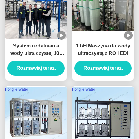
System uzdatniania
1T/H Maszyna do wody
wody ultra czystej 100
ultraczystą z RO i EDI
m3/h, przemysłowy filtr
wody z jednostkami
Rozmawiaj teraz.
Rozmawiaj teraz.
UF+RO+EDI