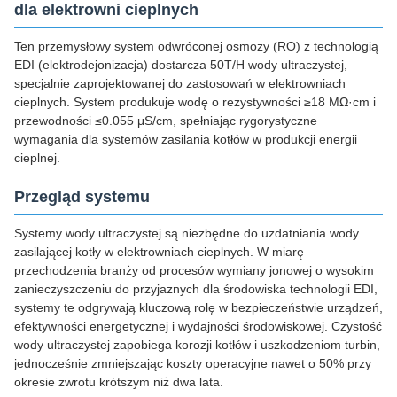
dla elektrowni cieplnych
Ten przemysłowy system odwróconej osmozy (RO) z technologią
EDI (elektrodejonizacja) dostarcza 50T/H wody ultraczystej,
specjalnie zaprojektowanej do zastosowań w elektrowniach
cieplnych. System produkuje wodę o rezystywności ≥18 MΩ·cm i
przewodności ≤0.055 μS/cm, spełniając rygorystyczne
wymagania dla systemów zasilania kotłów w produkcji energii
cieplnej.
Przegląd systemu
Systemy wody ultraczystej są niezbędne do uzdatniania wody
zasilającej kotły w elektrowniach cieplnych. W miarę
przechodzenia branży od procesów wymiany jonowej o wysokim
zanieczyszczeniu do przyjaznych dla środowiska technologii EDI,
systemy te odgrywają kluczową rolę w bezpieczeństwie urządzeń,
efektywności energetycznej i wydajności środowiskowej. Czystość
wody ultraczystej zapobiega korozji kotłów i uszkodzeniom turbin,
jednocześnie zmniejszając koszty operacyjne nawet o 50% przy
okresie zwrotu krótszym niż dwa lata.