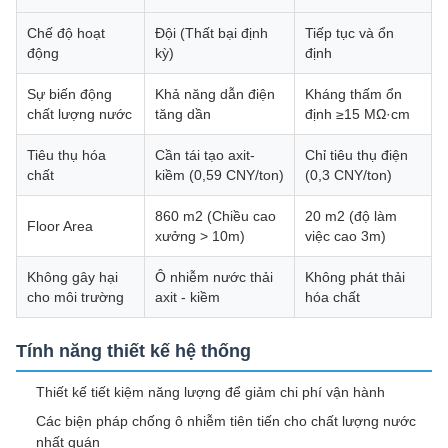
Chế độ hoạt
Đội (Thất bại định
Tiếp tục và ổn
động
kỳ)
định
Sự biến động
Khả năng dẫn điện
Kháng thấm ổn
chất lượng nước
tăng dần
định ≥15 MΩ·cm
Tiêu thụ hóa
Cần tái tạo axit-
Chỉ tiêu thụ điện
chất
kiềm (0,59 CNY/ton)
(0,3 CNY/ton)
860 m2 (Chiều cao
20 m2 (độ làm
Floor Area
xưởng > 10m)
việc cao 3m)
Không gây hại
Ô nhiễm nước thải
Không phát thải
cho môi trường
axit - kiềm
hóa chất
Tính năng thiết kế hệ thống
Thiết kế tiết kiệm năng lượng để giảm chi phí vận hành
Các biện pháp chống ô nhiễm tiên tiến cho chất lượng nước
nhất quán