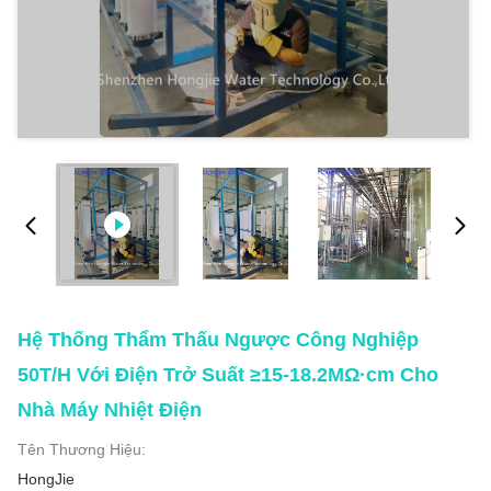
Hệ Thống Thẩm Thấu Ngược Công Nghiệp
50T/H Với Điện Trở Suất ≥15-18.2MΩ·cm Cho
Nhà Máy Nhiệt Điện
Tên Thương Hiệu:
HongJie