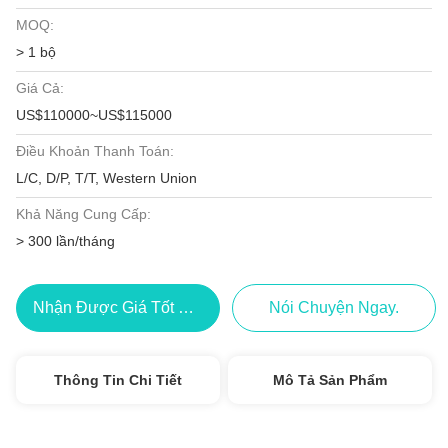
MOQ:
> 1 bộ
Giá Cả:
US$110000~US$115000
Điều Khoản Thanh Toán:
L/C, D/P, T/T, Western Union
Khả Năng Cung Cấp:
> 300 lần/tháng
Nhận Được Giá Tốt Nhất
Nói Chuyện Ngay.
Thông Tin Chi Tiết
Mô Tả Sản Phẩm