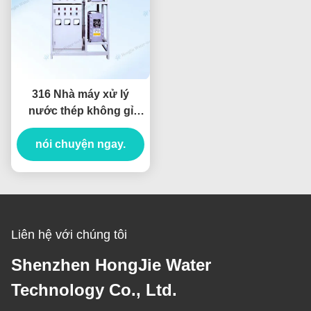
316 Nhà máy xử lý
nước thép không gỉ
30t/h Hệ thống nước
siêu tinh khiết công
nói chuyện ngay.
nghiệp
Liên hệ với chúng tôi
Shenzhen HongJie Water
Technology Co., Ltd.