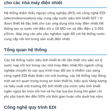
cho các nhà máy điện nhiệt
Hệ thống thẩm thấu ngược công nghiệp (RO) với công nghệ EDI
(electrodeionization) này cung cấp nước siêu tinh khiết 50T / H
được thiết kế đặc biệt cho các ứng dụng nhà máy điện nhiệt.Hệ
thống tạo ra nước với điện trở ≥ 18 MΩ·cm và dẫn điện ≤ 0.055
μS/cm, đáp ứng các yêu cầu nghiêm ngặt đối với hệ thống nước
cung cấp nồi hơi trong sản xuất điện nhiệt.
Tổng quan hệ thống
Các hệ thống nước siêu tinh khiết là rất cần thiết cho việc xử lý
nước nạp nồi hơi trong các nhà máy điện nhiệt.Khi ngành công
nghiệp chuyển từ các quy trình trao đổi ion ô nhiễm cao sang
công nghệ EDI thân thiện với môi trường, các hệ thống này đóng
một vai trò quan trọng trong an toàn thiết bị, hiệu quả năng lượng
và hiệu suất môi trường.Độ tinh khiết của nước siêu tinh khiết
ngăn ngừa ăn mòn nồi hơi và hư hại tua-bin trong khi giảm chi
phí vận hành lên đến 50% với thời gian hoàn vốn dưới hai năm.
Công nghệ quy trình EDI