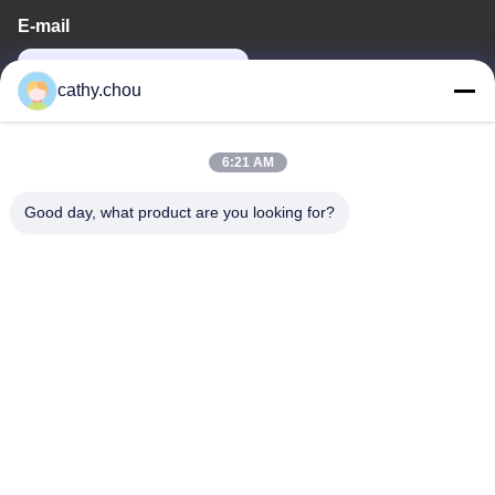
E-mail
cathy@szhjwater.com
cathy.chou
Địa chỉ của chúng tôi
6:21 AM
Địa chỉ
Good day, what product are you looking for?
Phòng 1105, Tòa nhà 3, Công viên công nghiệp Xinsheng Green
Valley, Cộng đồng Xinsheng, đường Longgang, quận Longgang,
Thâm Quyến, Trung Quốc
điện thoại
0086-755-27500078