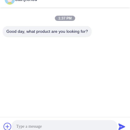
Adresimiz
1:37 PM
Adres
Good day, what product are you looking for?
1105 Nolu Oda, 3. Bina, Xinsheng Yeşil Vadi Sanayi Parkı,
Xinsheng Topluluğu, Longgang Caddesi, Longgang Bölgesi,
Shenzhen, Çin
tele
0086-755-27500078
Gizlilik Politikası
|
Site Haritası
Çin İyi Kalite Temiz Su Aygıtları Tedarikçi. Telif hakkı © -2026
Shenzhen HongJie Water Technology Co., Ltd. - Tüm haklar
saklıdır.