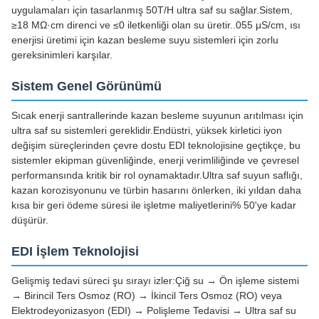
uygulamaları için tasarlanmış 50T/H ultra saf su sağlar.Sistem,
≥18 MΩ·cm direnci ve ≤0 iletkenliği olan su üretir..055 μS/cm, ısı
enerjisi üretimi için kazan besleme suyu sistemleri için zorlu
gereksinimleri karşılar.
Sistem Genel Görünümü
Sıcak enerji santrallerinde kazan besleme suyunun arıtılması için
ultra saf su sistemleri gereklidir.Endüstri, yüksek kirletici iyon
değişim süreçlerinden çevre dostu EDI teknolojisine geçtikçe, bu
sistemler ekipman güvenliğinde, enerji verimliliğinde ve çevresel
performansında kritik bir rol oynamaktadır.Ultra saf suyun saflığı,
kazan korozisyonunu ve türbin hasarını önlerken, iki yıldan daha
kısa bir geri ödeme süresi ile işletme maliyetlerini% 50'ye kadar
düşürür.
EDI İşlem Teknolojisi
Gelişmiş tedavi süreci şu sırayı izler:Çiğ su → Ön işleme sistemi
→ Birincil Ters Osmoz (RO) → İkincil Ters Osmoz (RO) veya
Elektrodeyonizasyon (EDI) → Polişleme Tedavisi → Ultra saf su