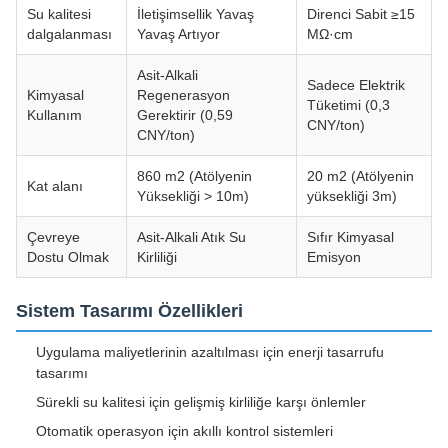
Su kalitesi
İletişimsellik Yavaş
Direnci Sabit ≥15
dalgalanması
Yavaş Artıyor
MΩ·cm
Asit-Alkali
Sadece Elektrik
Kimyasal
Regenerasyon
Tüketimi (0,3
Kullanım
Gerektirir (0,59
CNY/ton)
CNY/ton)
860 m2 (Atölyenin
20 m2 (Atölyenin
Kat alanı
Yüksekliği > 10m)
yüksekliği 3m)
Çevreye
Asit-Alkali Atık Su
Sıfır Kimyasal
Dostu Olmak
Kirliliği
Emisyon
Sistem Tasarımı Özellikleri
Uygulama maliyetlerinin azaltılması için enerji tasarrufu
tasarımı
Sürekli su kalitesi için gelişmiş kirliliğe karşı önlemler
Otomatik operasyon için akıllı kontrol sistemleri