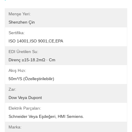
Menşe Yeri:
Shenzhen Çin
Sertifika:
ISO 14001,ISO 9001,CE,EPA
EDI Üretilen Su:
Direnç ≥15-18.2mΩ · Cm
Akış Hızı:
50m³/s (özelleştirilebilir)
Zar:
Dow Veya Dupont
Elektrik Parçaları:
Schneider Veya Eşdeğeri, HMI Semiens.
Marka: