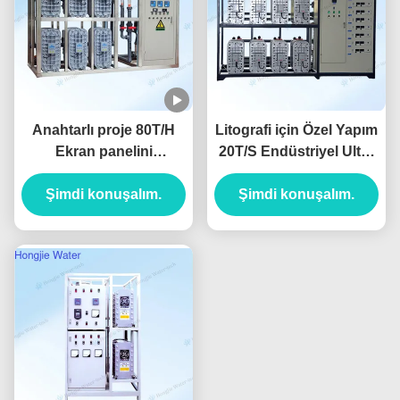
Anahtarlı proje 80T/H
Litografi için Özel Yapım
Ekran panelini
20T/S Endüstriyel Ultra
temizlemek için ultra saf
Saf Su Ekipmanı
Şimdi konuşalım.
su ekipmanları
Şimdi konuşalım.