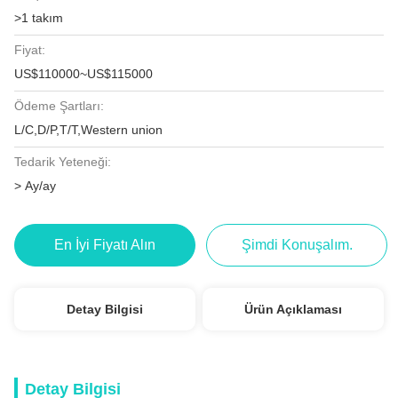
>1 takım
Fiyat:
US$110000~US$115000
Ödeme Şartları:
L/C,D/P,T/T,Western union
Tedarik Yeteneği:
> Ay/ay
En İyi Fiyatı Alın
Şimdi Konuşalım.
Detay Bilgisi
Ürün Açıklaması
Detay Bilgisi