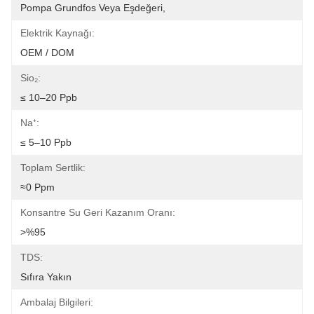
Pompa Grundfos Veya Eşdeğeri,
Elektrik Kaynağı:
OEM / DOM
Sio₂:
≤ 10–20 Ppb
Na⁺:
≤ 5–10 Ppb
Toplam Sertlik:
≈0 Ppm
Konsantre Su Geri Kazanım Oranı:
>%95
TDS:
Sıfıra Yakın
Ambalaj Bilgileri: