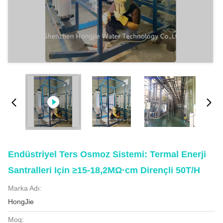
Endüstriyel Ters Osmoz Sistemi: Termal Enerji
Santralleri Için ≥15-18,2MΩ·cm Dirençli 50T/H
Marka Adı:
HongJie
Moq: