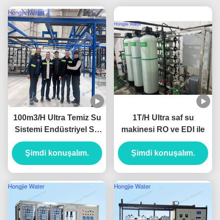
100m3/H Ultra Temiz Su
1T/H Ultra saf su
Sistemi Endüstriyel Su
makinesi RO ve EDI ile
Temizleyicisi
UF+RO+EDI Birimleriyle
Şimdi konuşalım.
Şimdi konuşalım.