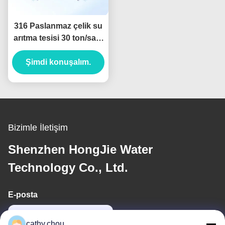
316 Paslanmaz çelik su
arıtma tesisi 30 ton/saat
Endüstriyel ultra saf su
Şimdi konuşalım.
sistemleri
Bizimle İletişim
Shenzhen HongJie Water
Technology Co., Ltd.
E-posta
cathy@szhjwater.com
cathy.chou