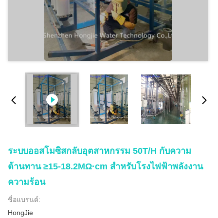
ระบบออสโมซิสกลับอุตสาหกรรม 50T/H กับความ
ต้านทาน ≥15-18.2MΩ·cm สําหรับโรงไฟฟ้าพลังงาน
ความร้อน
ชื่อแบรนด์:
HongJie