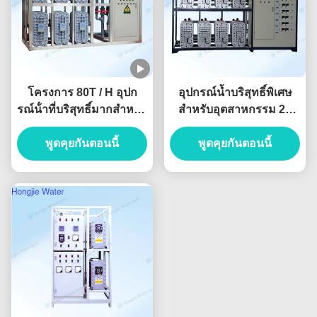
โครงการ 80T / H อุปก
อุปกรณ์น้ำบริสุทธิ์พิเศษ
รณ์น้ําที่บริสุทธิ์มากสําหรับ
สำหรับอุตสาหกรรม 20
การทําความสะอาดแผ่น
ตัน/ชั่วโมง สำหรับการ
พูดคุยกันตอนนี้
จอ
พูดคุยกันตอนนี้
พิมพ์หิน