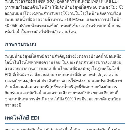
ระบบรีเวอร์สออสโมซิส (RO) อุตสาหกรรมนี้พร้อมเทคโนโลยี EDI
(การแยกไอออนด้วยไฟฟ้า) ให้ผลิตน้ำบริสุทธิ์พิเศษ 50 ตัน/ชั่วโมง ซึ่ง
ออกแบบมาโดยเฉพาะสำหรับการใช้งานในโรงไฟฟ้าพลังความร้อน
ระบบผลิตน้ำที่มีค่าความต้านทาน ≥18 MΩ·cm และค่าการนำไฟฟ้า
≤0.055 μS/cm ซึ่งตรงตามข้อกำหนดที่เข้มงวดสำหรับระบบน้ำป้อน
หม้อไอน้ำในการผลิตไฟฟ้าพลังความร้อน
ภาพรวมระบบ
ระบบน้ำบริสุทธิ์พิเศษมีความสำคัญอย่างยิ่งต่อการบำบัดน้ำป้อนหม้อ
ไอน้ำในโรงไฟฟ้าพลังความร้อน ในขณะที่อุตสาหกรรมกำลังเปลี่ยน
ผ่านจากกระบวนการแลกเปลี่ยนไอออนที่มีมลพิษสูงไปสู่เทคโนโลยี
EDI ที่เป็นมิตรต่อสิ่งแวดล้อม ระบบเหล่านี้มีบทบาทสำคัญต่อความ
ปลอดภัยของอุปกรณ์ ประสิทธิภาพการใช้พลังงาน และประสิทธิภาพ
ด้านสิ่งแวดล้อม ความบริสุทธิ์ของน้ำบริสุทธิ์พิเศษช่วยป้องกันการ
กัดกร่อนของหม้อไอน้ำและความเสียหายของกังหัน ขณะเดียวกันก็
ช่วยลดต้นทุนการดำเนินงานได้ถึง 50% โดยมีระยะเวลาคืนทุนน้อย
กว่าสองปี
เทคโนโลยี EDI
กระบวนการบำบัดขั้นสูงมีลำดับดังนี้: น้ำดิบ → ระบบบำบัดเบื้องต้น