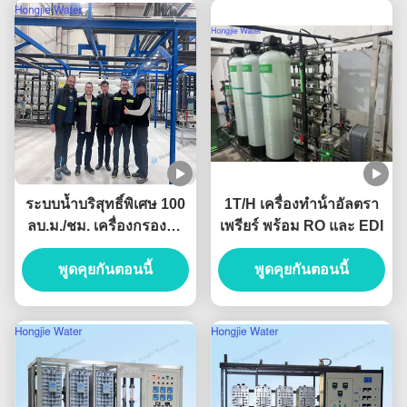
ระบบน้ำบริสุทธิ์พิเศษ 100
1T/H เครื่องทําน้ําอัลตรา
ลบ.ม./ชม. เครื่องกรองน้ำ
เพรียร์ พร้อม RO และ EDI
อุตสาหกรรม พร้อมหน่วย
พูดคุยกันตอนนี้
UF+RO+EDI
พูดคุยกันตอนนี้