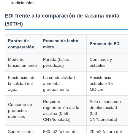
tradicionales
EDI frente a la comparación de la cama mixta
(50T/H)
Puntos de
Proceso de lecho
Proceso de EDI
comparación
mixto
Modo de
Partida (fallas
Continuos y
funcionamiento
periódicas)
estables
Fluctuación de
La conductividad
Resistencia
la calidad del
aumenta
estable ≥ 15
agua
gradualmente
MΩ·cm
Requiere
Solo el consumo
Consumo de
regeneración ácido-
de electricidad
productos
alcalina (0,59
(0,3
químicos
CNY/tonelada)
CNY/tonelada)
Superficie del
860 m2 (altura del
20 m2 (altura del