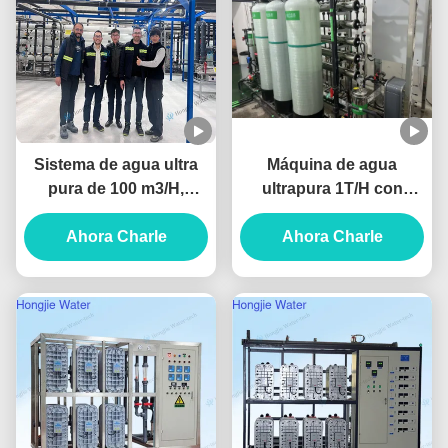
Sistema de agua ultra
Máquina de agua
pura de 100 m3/H,
ultrapura 1T/H con
purificador de agua
ósmosis inversa y EDI
industrial con unidades
Ahora Charle
Ahora Charle
UF+RO+EDI