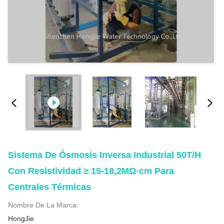
Sistema De Ósmosis Inversa Industrial 50T/H
Con Resistividad ≥ 15-18,2MΩ·cm Para
Centrales Térmicas
Nombre De La Marca:
HongJie