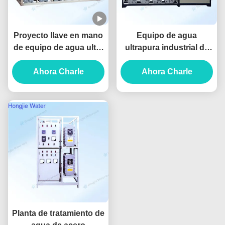
Proyecto llave en mano
Equipo de agua
de equipo de agua ultra
ultrapura industrial de
pura de 80T/H para
20T/H hecho a medida
limpieza de paneles de
Ahora Charle
para litografía
Ahora Charle
visualización
Planta de tratamiento de