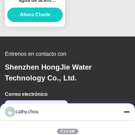
agua de acero
inoxidable 316, 30
toneladas/hora,
Ahora Charle
sistemas industriales de
agua ultrapura
Éntrenos en contacto con
Shenzhen HongJie Water
Technology Co., Ltd.
Correo electrónico
cathy@szhjwater.com
cathy.chou
Nuestra Dirección
6:14 AM