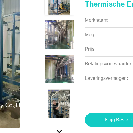
Thermische En
Merknaam:
Moq:
Prijs:
Betalingsvoorwaarden
Leveringsvermogen:
Krijg Beste P