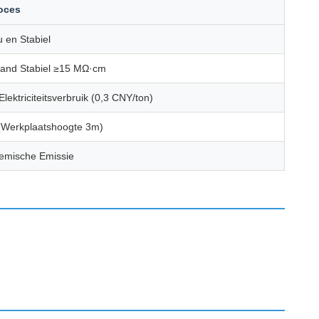
oces
u en Stabiel
and Stabiel ≥15 MΩ·cm
Elektriciteitsverbruik (0,3 CNY/ton)
(Werkplaatshoogte 3m)
emische Emissie