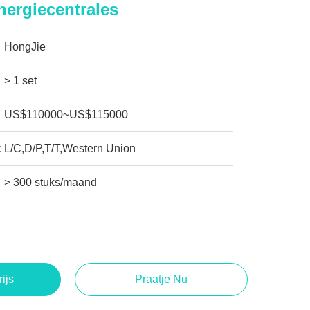
ergiecentrales
HongJie
> 1 set
US$110000~US$115000
:
L/C,D/P,T/T,Western Union
> 300 stuks/maand
rijs
Praatje Nu