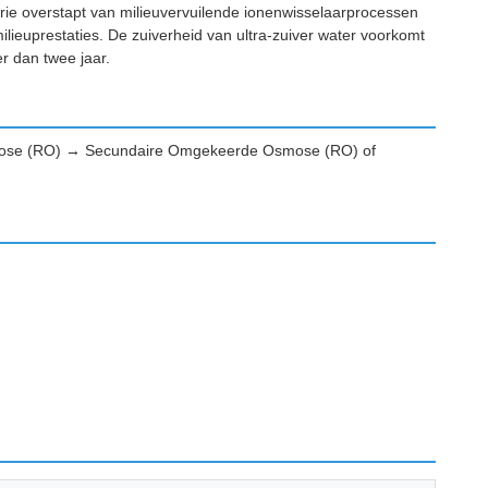
trie overstapt van milieuvervuilende ionenwisselaarprocessen
milieuprestaties. De zuiverheid van ultra-zuiver water voorkomt
r dan twee jaar.
smose (RO) → Secundaire Omgekeerde Osmose (RO) of