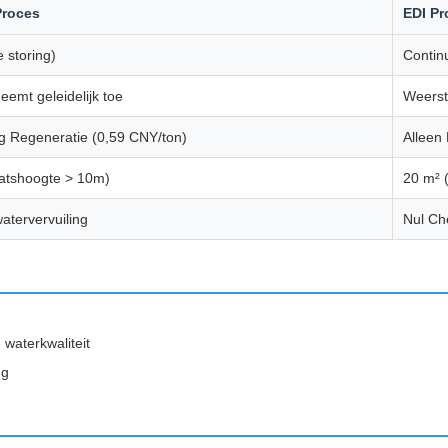
roces
EDI Pr
 storing)
Contin
eemt geleidelijk toe
Weerst
g Regeneratie (0,59 CNY/ton)
Alleen 
atshoogte > 10m)
20 m² 
atervervuiling
Nul Ch
waterkwaliteit
ng