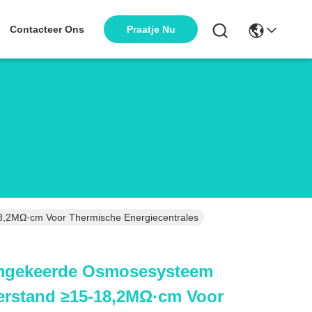
Praatje Nu
Contacteer Ons
,2MΩ·cm Voor Thermische Energiecentrales
Omgekeerde Osmosesysteem
erstand ≥15-18,2MΩ·cm Voor