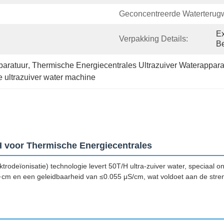
Geconcentreerde Waterterug
Ex
Verpakking Details:
Be
paratuur
, 
Thermische Energiecentrales Ultrazuiver Waterappara
ultrazuiver water machine
 voor Thermische Energiecentrales
rodeïonisatie) technologie levert 50T/H ultra-zuiver water, speciaal 
m en een geleidbaarheid van ≤0.055 μS/cm, wat voldoet aan de stren