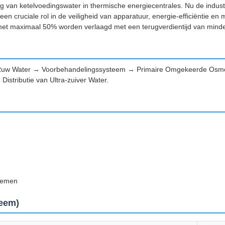
ng van ketelvoedingswater in thermische energiecentrales. Nu de indus
en cruciale rol in de veiligheid van apparatuur, energie-efficiëntie en 
n met maximaal 50% worden verlaagd met een terugverdientijd van minde
e: Ruw Water → Voorbehandelingssysteem → Primaire Omgekeerde O
Distributie van Ultra-zuiver Water.
stemen
teem)