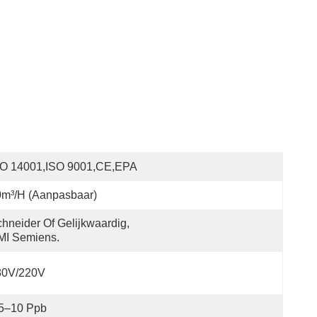
SO 14001,ISO 9001,CE,EPA
0m³/H (Aanpasbaar)
hneider Of Gelijkwaardig, 
MI Semiens.
80V/220V
 5–10 Ppb