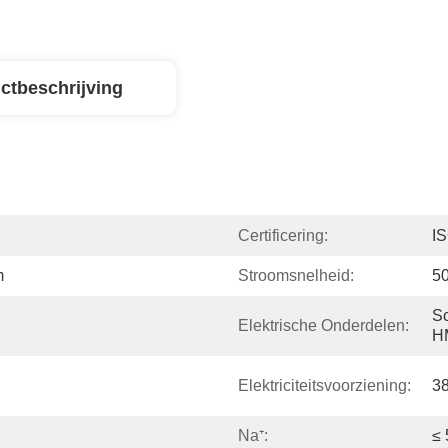
ctbeschrijving
Certificering:
I
m
Stroomsnelheid:
5
Sc
Elektrische Onderdelen:
H
Elektriciteitsvoorziening:
3
Na⁺:
≤