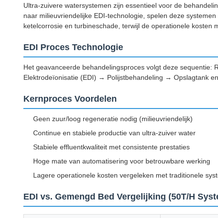
Ultra-zuivere watersystemen zijn essentieel voor de behandeli
naar milieuvriendelijke EDI-technologie, spelen deze systemen e
ketelcorrosie en turbineschade, terwijl de operationele koste
EDI Proces Technologie
Het geavanceerde behandelingsproces volgt deze sequenti
Elektrodeïonisatie (EDI) → Polijstbehandeling → Opslagtank en 
Kernproces Voordelen
Geen zuur/loog regeneratie nodig (milieuvriendelijk)
Continue en stabiele productie van ultra-zuiver water
Stabiele effluentkwaliteit met consistente prestaties
Hoge mate van automatisering voor betrouwbare werking
Lagere operationele kosten vergeleken met traditionele sy
EDI vs. Gemengd Bed Vergelijking (50T/H Sys