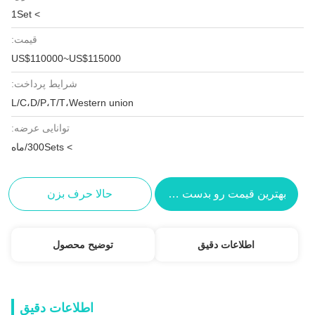
> 1Set
قیمت:
US$110000~US$115000
شرایط پرداخت:
L/C،D/P،T/T،Western union
توانایی عرضه:
> 300Sets/ماه
بهترین قیمت رو بدست بیار
حالا حرف بزن
اطلاعات دقیق
توضیح محصول
اطلاعات دقیق