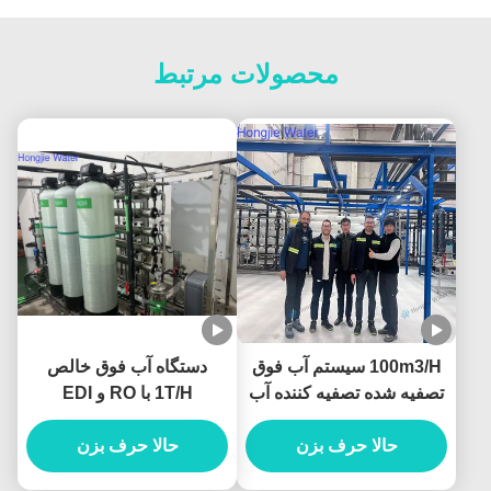
محصولات مرتبط
100m3/H سیستم آب فوق
دستگاه آب فوق خالص
تصفیه شده تصفیه کننده آب
1T/H با RO و EDI
صنعتی با واحدهای
UF+RO+EDI
حالا حرف بزن
حالا حرف بزن