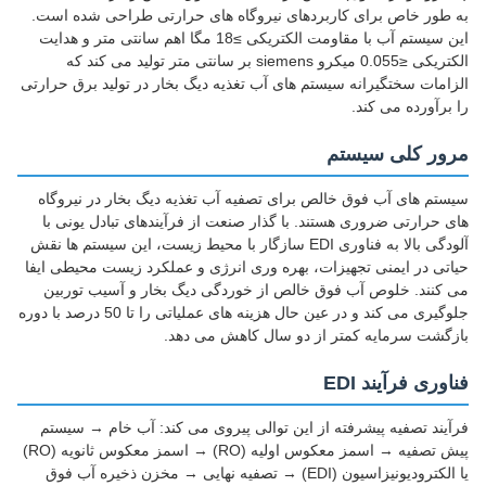
به طور خاص برای کاربردهای نیروگاه های حرارتی طراحی شده است.
این سیستم آب با مقاومت الکتریکی ≥18 مگا اهم سانتی متر و هدایت
الکتریکی ≤0.055 میکرو siemens بر سانتی متر تولید می کند که
الزامات سختگیرانه سیستم های آب تغذیه دیگ بخار در تولید برق حرارتی
را برآورده می کند.
مرور کلی سیستم
سیستم های آب فوق خالص برای تصفیه آب تغذیه دیگ بخار در نیروگاه
های حرارتی ضروری هستند. با گذار صنعت از فرآیندهای تبادل یونی با
آلودگی بالا به فناوری EDI سازگار با محیط زیست، این سیستم ها نقش
حیاتی در ایمنی تجهیزات، بهره وری انرژی و عملکرد زیست محیطی ایفا
می کنند. خلوص آب فوق خالص از خوردگی دیگ بخار و آسیب توربین
جلوگیری می کند و در عین حال هزینه های عملیاتی را تا 50 درصد با دوره
بازگشت سرمایه کمتر از دو سال کاهش می دهد.
فناوری فرآیند EDI
فرآیند تصفیه پیشرفته از این توالی پیروی می کند: آب خام → سیستم
پیش تصفیه → اسمز معکوس اولیه (RO) → اسمز معکوس ثانویه (RO)
یا الکترودیونیزاسیون (EDI) → تصفیه نهایی → مخزن ذخیره آب فوق