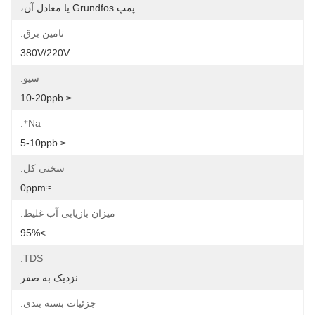
پمپ Grundfos یا معادل آن،
تامین برق:
380V/220V
سیو:
≤ 10-20ppb
Na⁺:
≤ 5-10ppb
سختی کل:
≈0ppm
میزان بازیابی آب غلیظ:
>95%
TDS:
نزدیک به صفر
جزئیات بسته بندی: