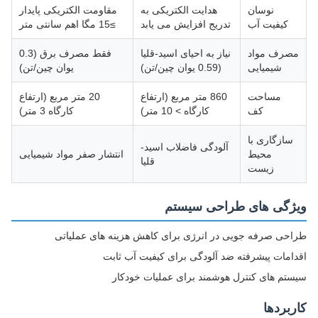
نوسان
هدایت الکتریکی به
مقاومت الکتریکی پایدار
کیفیت آب
تدریج افزایش می یابد
≥15 مگا اهم سانتی متر
مصرف مواد
نیاز به احیای اسید-قلیا
فقط مصرف برق (0.3
شیمیایی
(0.59 یوان چین/تن)
یوان چین/تن)
مساحت
860 متر مربع (ارتفاع
20 متر مربع (ارتفاع
کف
کارگاه > 10 متر)
کارگاه 3 متر)
سازگاری با
آلودگی فاضلاب اسید-
محیط
انتشار صفر مواد شیمیایی
قلیا
زیست
ویژگی های طراحی سیستم
طراحی صرفه جویی در انرژی برای کاهش هزینه های عملیاتی
اقدامات پیشرفته ضد آلودگی برای کیفیت آب ثابت
سیستم های کنترل هوشمند برای عملیات خودکار
کاربردها