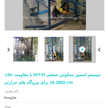
سیستم اسموز معکوس صنعتی 50T/H با مقاومت ≥15-
18.2MΩ·cm برای نیروگاه های حرارتی
نام تجاری:
HongJie
موق: