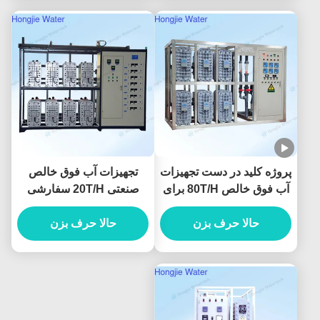
پروژه کلید در دست تجهیزات
تجهیزات آب فوق خالص
آب فوق خالص 80T/H برای
صنعتی 20T/H سفارشی
تمیز کردن پنل نمایشگر
برای لیتوگرافی
حالا حرف بزن
حالا حرف بزن