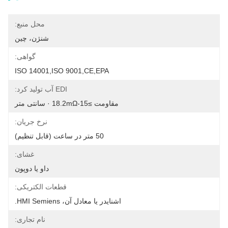
محل منبع:
شنژن، چین
گواهی:
ISO 14001,ISO 9001,CE,EPA
EDI آب تولید کرد:
مقاومت ≥15-18.2mΩ · سانتی متر
نرخ جریان:
50 متر در ساعت (قابل تنظیم)
غشای:
داو یا دوپون
قطعات الکتریکی:
اشنایدر یا معادل آن، HMI Semiens.
نام تجاری: