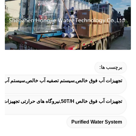
برچسب ها:
تجهیزات آب فوق خالص,سیستم تصفیه آب خالص,سیستم آب ت
تجهیزات آب فوق خالص 50T/H,نیروگاه های حرارتی تجهیزات آب فوق خالص,دستگاه آب فوق خالص با تکنولوژی پیشرفته
Purified Water System