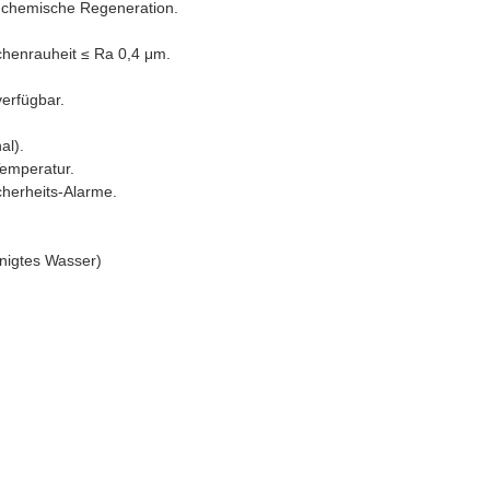
e chemische Regeneration.
chenrauheit ≤ Ra 0,4 μm.
verfügbar.
al).
Temperatur.
herheits-Alarme.
inigtes Wasser)