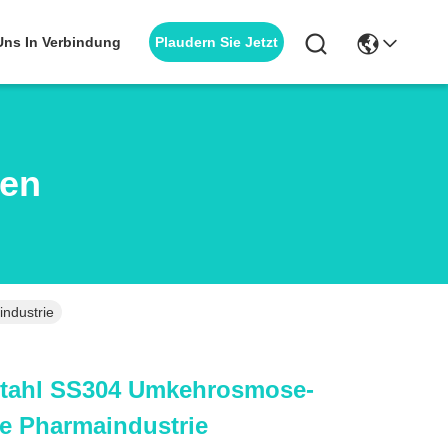
Plaudern Sie Jetzt
 Uns In Verbindung
ten
ndustrie
stahl SS304 Umkehrosmose-
e Pharmaindustrie