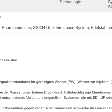
Technologie:
Sy
S
n
 Pharmaindustrie
, 
SS304 Umkehrosmose-System
, 
Edelstahlu
aindustrie
rqualitätsstandards für gereinigtes Wasser (PW), Wasser zur Injektio
bei der Wasser unter hohem Druck durch halbdurchlässige Membranen 
ne entscheidende Vorbehandlungsrolle in Systemen, die mit EDI, UF od
it (insbesondere gegen organische Säuren und schwache Alkalien in 