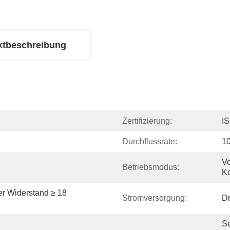
ktbeschreibung
Zertifizierung:
I
Durchflussrate:
10
Vo
Betriebsmodus:
Ko
er Widerstand ≥ 18 
Stromversorgung:
Dr
S