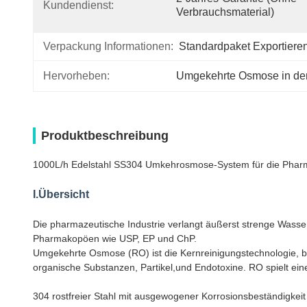
Kundendienst:
Verbrauchsmaterial)
Verpackung Informationen:
Standardpaket Exportiere
Hervorheben:
Umgekehrte Osmose in der
Produktbeschreibung
1000L/h Edelstahl SS304 Umkehrosmose-System für die Pharm
I.Übersicht
Die pharmazeutische Industrie verlangt äußerst strenge Wasse
Pharmakopöen wie USP, EP und ChP.
Umgekehrte Osmose (RO) ist die Kernreinigungstechnologie, 
organische Substanzen, Partikel,und Endotoxine. RO spielt ei
304 rostfreier Stahl mit ausgewogener Korrosionsbeständigke