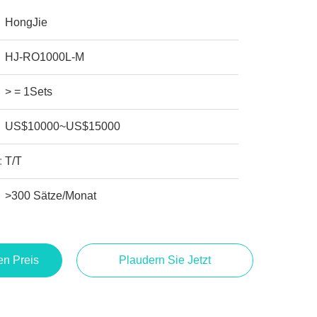
HongJie
HJ-RO1000L-M
> = 1Sets
US$10000~US$15000
:
T/T
>300 Sätze/Monat
en Preis
Plaudern Sie Jetzt