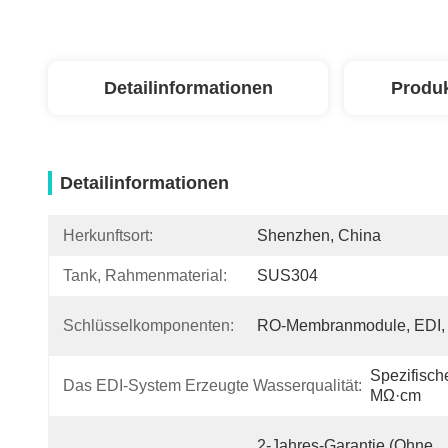
Detailinformationen
Produ
Detailinformationen
Herkunftsort:
Shenzhen, China
Tank, Rahmenmaterial:
SUS304
Schlüsselkomponenten:
RO-Membranmodule, EDI,
Spezifisch
Das EDI-System Erzeugte Wasserqualität:
MΩ·cm
2-Jahres-Garantie (ohne 