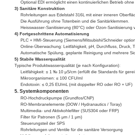
Optional EDI ermöglicht einen kontinuierlichen Betrieb ohn
3) Sanitäre Konstruktion
Rohrleitungen aus Edelstahl 316L mit einer inneren Oberflä
Die Ausführung ohne Totenbein und die Sanitärklemmen.
Heisswasser-Sanitisierung (80°C) oder Ozon-Sanitisierung 
4) Fortgeschrittene Automatisierung
PLC + HMI-Steuerung (Siemens/Mitsubishi/Schneider option
Online-Überwachung: Leitfähigkeit, pH, Durchfluss, Druck, 
Automatische Spülung, geplante Reinigung und mehrere Sic
5) Stabile Wasserqualität
Typische Produktwasserqualität (je nach Konfiguration):
Leitfähigkeit: ≤ 1 ‰ 10 μS/cm (erfüllt die Standards für gere
Mikroorganismen: ≤ 100 CFU/ml
Endotoxin: ≤ 0,25 EU/mL (mit doppelter RO oder RO + UF)
5. Systemkomponenten
RO-Hochdruckpumpe (Grundfos/CNP)
RO-Membranelemente (DOW / Hydranautics / Toray)
Multimedia- und Aktivkohlefilter (SUS304 oder FRP)
Filter für Patronen (5 μm / 1 μm)
Steuerungsteil der SPS
Rohrleitungen und Ventile für die sanitäre Versorgung