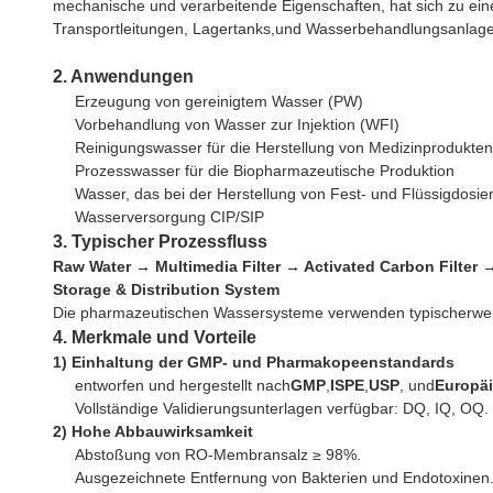
mechanische und verarbeitende Eigenschaften, hat sich zu ei
Transportleitungen, Lagertanks,und Wasserbehandlungsanlag
2. Anwendungen
Erzeugung von gereinigtem Wasser (PW)
Vorbehandlung von Wasser zur Injektion (WFI)
Reinigungswasser für die Herstellung von Medizinprodukten
Prozesswasser für die Biopharmazeutische Produktion
Wasser, das bei der Herstellung von Fest- und Flüssigdosi
Wasserversorgung CIP/SIP
3. Typischer Prozessfluss
Raw Water → Multimedia Filter → Activated Carbon Filter →
Storage & Distribution System
Die pharmazeutischen Wassersysteme verwenden typischerwe
4. Merkmale und Vorteile
1) Einhaltung der GMP- und Pharmakopeenstandards
entworfen und hergestellt nach
GMP
,
ISPE
,
USP
, und
Europä
Vollständige Validierungsunterlagen verfügbar: DQ, IQ, OQ.
2) Hohe Abbauwirksamkeit
Abstoßung von RO-Membransalz ≥ 98%.
Ausgezeichnete Entfernung von Bakterien und Endotoxinen