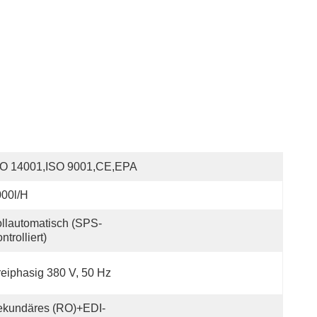
SO 14001,ISO 9001,CE,EPA
00l/h
llautomatisch (SPS-
ntrolliert)
eiphasig 380 V, 50 Hz
ekundäres (RO)+EDI-