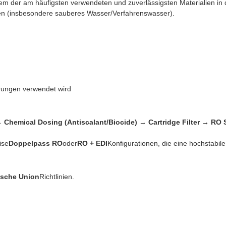
nem der am häufigsten verwendeten und zuverlässigsten Materialien i
en (insbesondere sauberes Wasser/Verfahrenswasser).
erungen verwendet wird
 Chemical Dosing (Antiscalant/Biocide) → Cartridge Filter → RO 
ise
Doppelpass RO
oder
RO + EDI
Konfigurationen, die eine hochstabil
ische Union
Richtlinien.
.