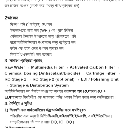
জল চিকিত্সা সরঞ্জাম (বিশেষ করে বিশুদ্ধ পানি/প্রক্রিয়া জল).
2আবেদন
বিশুদ্ধ পানি (পিডব্লিউ) উৎপাদন
ইনজেকশনের জন্য জল (WFI) এর প্রাক চিকিত্সা
মেডিকেল ডিভাইস উৎপাদনের জন্য পরিষ্কারের পানি
বায়োফার্মাসিউটিক্যাল উৎপাদনের জন্য প্রক্রিয়া জল
কঠিন এবং তরল ডোজ উত্পাদন ব্যবহৃত জল
সিআইপি/এসআইপি জল সরবরাহ
3. সাধারণ প্রক্রিয়া প্রবাহ
Raw Water → Multimedia Filter → Activated Carbon Filter →
Chemical Dosing (Antiscalant/Biocide) → Cartridge Filter →
RO Stage 1 → RO Stage 2 (optional) → EDI / Polishing Unit
→ Storage & Distribution System
ফার্মাসিউটিক্যাল জল সিস্টেম সাধারণত ব্যবহার করে
ডাবল পাস RO
অথবা
RO +
EDI
অত্যন্ত স্থিতিশীল এবং মানসম্মত পানির গুণমান নিশ্চিত করার জন্য কনফিগারেশন।
4. বৈশিষ্ট্য ও সুবিধা
1) জিএমপি এবং ফার্মাকোপিয়েল স্ট্যান্ডার্ডগুলির সাথে সম্মতিযুক্ত
পরিকল্পিত এবং অনুযায়ী নির্মিত
জিএমপি
,
আইএসপিই
,
ইউএসপি
, এবং
ইপি
নির্দেশিকা।
সম্পূর্ণ বৈধকরণ নথি পাওয়া যায়ঃ DQ, IQ, OQ।