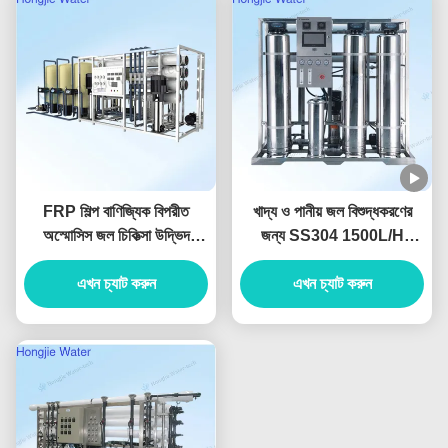
FRP শিল্প বাণিজ্যিক বিপরীত
খাদ্য ও পানীয় জল বিশুদ্ধকরণের
অস্মোসিস জল চিকিত্সা উদ্ভিদ
জন্য SS304 1500L/H
কাস্টমাইজযোগ্য
স্টেইনলেস স্টিল রিভার্স অসমোসিস
এখন চ্যাট করুন
এখন চ্যাট করুন
সিস্টেম