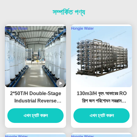
সম্পর্কিত পণ্য
2*50T/H Double-Stage
130m3/H বৃহৎ আকারের RO
Industrial Reverse
শিল্প জল পরিশোধন সরঞ্জাম
Osmosis Water System
380V/220V
Produced For Ultrapure
এখন চ্যাট করুন
এখন চ্যাট করুন
Water