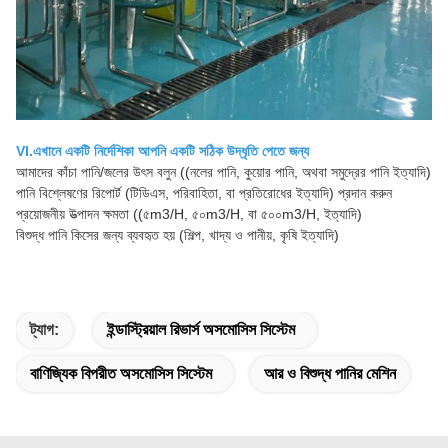
VI.
এখানে একটি নির্দেশিকা আপনি একটি সঠিক উদ্ধৃতি পেতে জন্য
আমাদের কাঁচা পানি/জলের উৎস বলুন ((নলের পানি, কুয়োর পানি, অথবা সমুদ্রের পানি ইত্যাদি)
পানি বিশ্লেষণের রিপোর্ট (টিডিএস, পরিবাহিতা, বা প্রতিরোধের ইত্যাদি) প্রদান করুন
প্রয়োজনীয় উত্পাদন ক্ষমতা ((৫m3/H, ৫০m3/H, বা ৫০০m3/H, ইত্যাদি)
বিশুদ্ধ পানি কিসের জন্য ব্যবহৃত হয় (শিল্প, খাদ্য ও পানীয়, কৃষি ইত্যাদি)
ট্যাগ:
ইন্ডাস্ট্রিয়াল রিভার্স অসমোসিস সিস্টেম
বাণিজ্যিক বিপরীত অসমোসিস সিস্টেম
আর ও বিশুদ্ধ পানির মেশিন