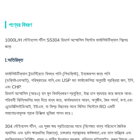
পণ্যের বিবরণ
1000L/H স্টেইনলেস স্টীল SS304 রিভার্স অস্মোসিস সিস্টেম ফার্মাসিউটিক্যাল শিল্পের
জন্য
I.অতিরিক্ত
ফার্মাসিউটিক্যাল ইন্ডাস্ট্রিতে বিশুদ্ধ পানি (পিডব্লিউ), ইনজেকশন জন্য পানি
(ডব্লিউএফআই), পরিষ্কারের পানি,এবং USP মত ফার্মাকোপিয়া অনুযায়ী প্রক্রিয়া জল, ইপি,
এবং CHP.
রিভার্স অস্মোসিস (আরও) হল মূল বিশুদ্ধিকরণ প্রযুক্তি, উচ্চ চাপ ব্যবহার করে জলকে আধা-
পরিবাহী ঝিল্লিগুলির মধ্য দিয়ে বাধ্য করে, কার্যকরভাবে আয়ন, অণুজীব, জৈব পদার্থ, কণা,এবং
এন্ডোটক্সিনইডিআই, ইউএফ, বা মিশ্র বিছানার সাথে মিলিত সিস্টেমে RO একটি
সমালোচনামূলক প্রাক চিকিত্সা ভূমিকা পালন করে।
304 স্টেইনলেস স্টীল, এর সুষম ক্ষয় প্রতিরোধের সাথে (বিশেষত খাদ্য পরিবেশে জৈবিক
অ্যাসিড এবং দুর্বল ক্ষারগুলির বিরুদ্ধে), চমৎকার স্বাস্থ্যকর কর্মক্ষমতা,এবং ভাল যান্ত্রিক এবং
প্রক্রিয়াকরণ বৈশিষ্ট্য, খাদ্য ও পানীয় উৎপাদন সরঞ্জাম, পরিবহন পাইপলাইন, সঞ্চয় ট্যাংক,এবং