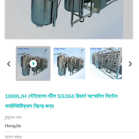
1000L/H স্টেইনলেস স্টীল SS304 রিভার্স অস্মোসিস সিস্টেম
ফার্মাসিউটিক্যাল শিল্পের জন্য
ব্র্যান্ডের নাম:
HongJie
মডেল নম্বর: