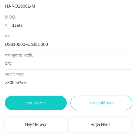
HJ-RO1000L-M
MOQ.:
> = 1sets
দাম:
US$10000~US$15000
অর্থ প্রদানের শর্তাদি:
টি/টি
সরবরাহ ক্ষমতা:
>300সেট/মাস
সেরা দাম পান
এখন চ্যাট করুন
বিস্তারিত তথ্য
পণ্যের বিবরণ