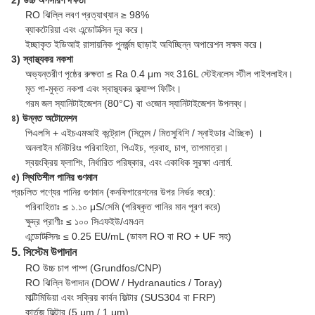
2) উচ্চ অপসারণ দক্ষতা
RO ঝিল্লি লবণ প্রত্যাখ্যান ≥ 98%
ব্যাকটেরিয়া এবং এন্ডোটক্সিন দূর করে।
ইচ্ছাকৃত ইডিআই রাসায়নিক পুনর্জন্ম ছাড়াই অবিচ্ছিন্ন অপারেশন সক্ষম করে।
3) স্বাস্থ্যকর নকশা
অভ্যন্তরীণ পৃষ্ঠের রুক্ষতা ≤ Ra 0.4 μm সহ 316L স্টেইনলেস স্টীল পাইপলাইন।
মৃত পা-মুক্ত নকশা এবং স্বাস্থ্যকর ক্ল্যাম্প ফিটিং।
গরম জল স্যানিটাইজেশন (80°C) বা ওজোন স্যানিটাইজেশন উপলব্ধ।
৪) উন্নত অটোমেশন
পিএলসি + এইচএমআই কন্ট্রোল (সিমেন্স / মিতসুবিশি / স্নাইডার ঐচ্ছিক) ।
অনলাইন মনিটরিংঃ পরিবাহিতা, পিএইচ, প্রবাহ, চাপ, তাপমাত্রা।
স্বয়ংক্রিয় ফ্লাশিং, নির্ধারিত পরিষ্কার, এবং একাধিক সুরক্ষা এলার্ম.
৫) স্থিতিশীল পানির গুণমান
প্রচলিত পণ্যের পানির গুণমান (কনফিগারেশনের উপর নির্ভর করে):
পরিবাহিতাঃ ≤ ১.১০ μS/সেমি (পরিষ্কৃত পানির মান পূরণ করে)
ক্ষুদ্র প্রাণীঃ ≤ ১০০ সিএফইউ/এমএল
এন্ডোটক্সিনঃ ≤ 0.25 EU/mL (ডাবল RO বা RO + UF সহ)
5. সিস্টেম উপাদান
RO উচ্চ চাপ পাম্প (Grundfos/CNP)
RO ঝিল্লি উপাদান (DOW / Hydranautics / Toray)
মাল্টিমিডিয়া এবং সক্রিয় কার্বন ফিল্টার (SUS304 বা FRP)
কার্তুজ ফিল্টার (5 μm / 1 μm)