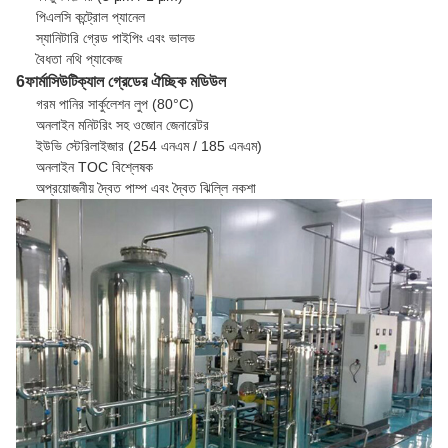
পিএলসি কন্ট্রোল প্যানেল
স্যানিটারি গ্রেড পাইপিং এবং ভালভ
বৈধতা নথি প্যাকেজ
6ফার্মাসিউটিক্যাল গ্রেডের ঐচ্ছিক মডিউল
গরম পানির সার্কুলেশন লুপ (80°C)
অনলাইন মনিটরিং সহ ওজোন জেনারেটর
ইউভি স্টেরিলাইজার (254 এনএম / 185 এনএম)
অনলাইন TOC বিশ্লেষক
অপ্রয়োজনীয় দ্বৈত পাম্প এবং দ্বৈত ঝিল্লি নকশা