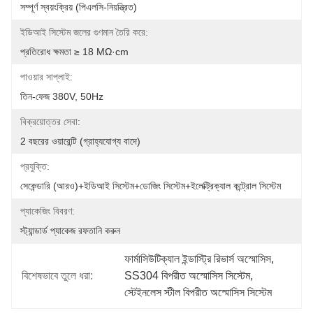
সম্পূর্ণ স্বয়ংক্রিয় (পিএলসি-নিয়ন্ত্রিত)
ইডিআই সিস্টেম জলের গুণমান তৈরি করে:
প্রতিরোধ ক্ষমতা ≥ 18 MΩ·cm
পাওয়ার সাপ্লাই:
তিন-ফেজ 380V, 50Hz
বিক্রয়োত্তর সেবা:
2 বছরের ওয়ারেন্টি (গ্রাহ্যযোগ্য বাদে)
প্রযুক্তি:
সেকেন্ডারি (আরও)+ইডিআই সিস্টেম+ডোজিং সিস্টেম+ইলেক্ট্রিক্যাল কন্ট্রোল সিস্টেম
প্যাকেজিং বিবরণ:
স্ট্যান্ডার্ড প্যাকেজ রফতানি করুন
ফার্মাসিউটিক্যাল ইন্ডাস্ট্রি রিভার্স অস্মোসিস
, 
বিশেষভাবে তুলে ধরা:
SS304 বিপরীত অস্মোসিস সিস্টেম
, 
স্টেইনলেস স্টীল বিপরীত অস্মোসিস সিস্টেম