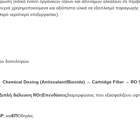
ωση (ειδικά έναντι οργανικών οξέων και αδύναμων αλκαλίων σε περιβάλλ
 πιο συχνά χρησιμοποιούμενα και αξιόπιστα υλικά σε εξοπλισμό παραγωγ
θαρό νερό/νερό επεξεργασίας).
ρών δοσολογιών
 Chemical Dosing (Antiscalant/Biocide) → Cartridge Filter → RO 
Διπλή διέλευση RO
ή
Επενδύσεις
διαμορφώσεις που εξασφαλίζουν υψη
SP
, και
ΕΠ
Οδηγίες.