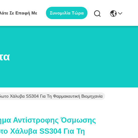
Συνομιλία Τώρα
λάτε Σε Επαφή Με
τα
ωτο Χάλυβα SS304 Για Τη Φαρμακευτική Βιομηχανία
τημα Αντίστροφης Όσμωσης
το Χάλυβα SS304 Για Τη