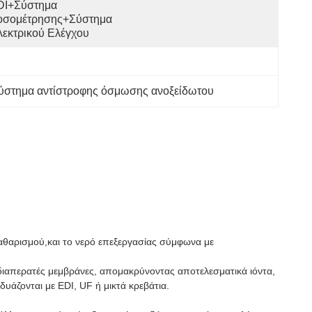
DI+Σύστημα 
οσομέτρησης+Σύστημα 
εκτρικού Ελέγχου
ύστημα αντίστροφης όσμωσης ανοξείδωτου
καθαρισμού,και το νερό επεξεργασίας σύμφωνα με
ιδιαπερατές μεμβράνες, απομακρύνοντας αποτελεσματικά ιόντα,
υάζονται με EDI, UF ή μικτά κρεβάτια.