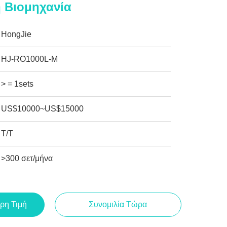
 Βιομηχανία
HongJie
HJ-RO1000L-M
> = 1sets
US$10000~US$15000
T/T
>300 σετ/μήνα
ρη Τιμή
Συνομιλία Τώρα