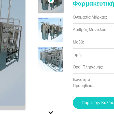
Φαρμακευτική
Ονομασία Μάρκας:
Αριθμός Μοντέλου:
Μούβ:
Τιμή:
Όροι Πληρωμής:
Ικανότητα
Προμήθειας:
Πάρτε Την Καλύτε