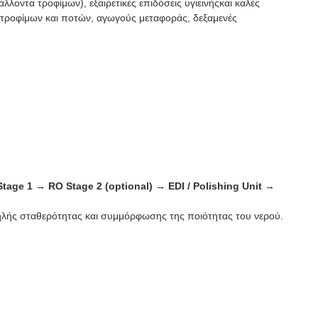
οντα τροφίμων), εξαιρετικές επιδόσεις υγιεινήςκαι καλές
ής τροφίμων και ποτών, αγωγούς μεταφοράς, δεξαμενές
Stage 1 → RO Stage 2 (optional) → EDI / Polishing Unit →
λής σταθερότητας και συμμόρφωσης της ποιότητας του νερού.