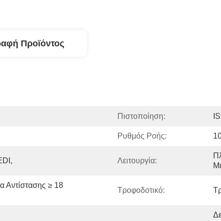
ραφή Προϊόντος
Πιστοποίηση:
I
Ρυθμός Ροής:
1
Πλ
EDI,
Λειτουργία:
Μ
α Αντίστασης ≥ 18 
Τροφοδοτικό:
Τρ
Δε