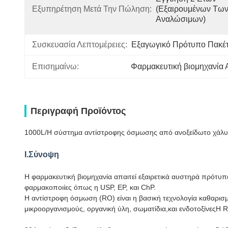
Εξυπηρέτηση Μετά Την Πώληση:
(εξαιρουμένων Των
Αναλώσιμων)
Συσκευασία Λεπτομέρειες:
Εξαγωγικό Πρότυπο Πακέ
Επισημαίνω:
Φαρμακευτική βιομηχανία
Περιγραφή Προϊόντος
1000L/H σύστημα αντίστροφης όσμωσης από ανοξείδωτο χάλυβ
Ι.Σύνοψη
Η φαρμακευτική βιομηχανία απαιτεί εξαιρετικά αυστηρά πρότυπ
φαρμακοποιίες όπως η USP, EP, και ChP.
Η αντίστροφη όσμωση (RO) είναι η βασική τεχνολογία καθαρισ
μικροοργανισμούς, οργανική ύλη, σωματίδια,και ενδοτοξίνεςΗ 