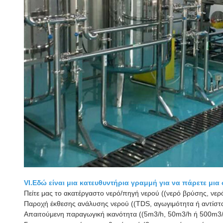
VI.
Εδώ είναι μια κατευθυντήρια γραμμή για να πάρετε μ
Πείτε μας το ακατέργαστο νερό/πηγή νερού ((νερό βρύσης, νερ
Παροχή έκθεσης ανάλυσης νερού ((TDS, αγωγιμότητα ή αντίστ
Απαιτούμενη παραγωγική ικανότητα ((5m3/h, 50m3/h ή 500m3/