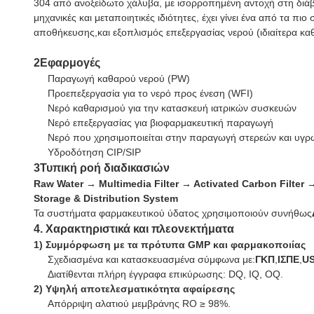
304 από ανοξείδωτο χάλυβα, με ισορροπημένη αντοχή στη διάβρ
μηχανικές και μεταποιητικές ιδιότητες, έχει γίνει ένα από τα
αποθήκευσης,και εξοπλισμός επεξεργασίας νερού (ιδιαίτερα κα
2Εφαρμογές
Παραγωγή καθαρού νερού (PW)
Προεπεξεργασία για το νερό προς ένεση (WFI)
Νερό καθαρισμού για την κατασκευή ιατρικών συσκευών
Νερό επεξεργασίας για βιοφαρμακευτική παραγωγή
Νερό που χρησιμοποιείται στην παραγωγή στερεών και υγ
Υδροδότηση CIP/SIP
3Τυπική ροή διαδικασιών
Raw Water → Multimedia Filter → Activated Carbon Filter →
Storage & Distribution System
Τα συστήματα φαρμακευτικού ύδατος χρησιμοποιούν συνήθως
4. Χαρακτηριστικά και πλεονεκτήματα
1) Συμμόρφωση με τα πρότυπα GMP και φαρμακοποιίας
Σχεδιασμένα και κατασκευασμένα σύμφωνα με:
ΓΚΠ
,
ΙΣΠΕ
,
U
Διατίθενται πλήρη έγγραφα επικύρωσης: DQ, IQ, OQ.
2) Υψηλή αποτελεσματικότητα αφαίρεσης
Απόρριψη αλατιού μεμβράνης RO ≥ 98%.