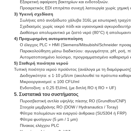
Εξαιρετική αφαίρεση βακτηρίων και ενδοτοξινών.
Προαιρετικός EDI επιτρέπει συνεχή λειτουργία χωρίς χημική
3) Υγιεινή σχεδίαση
Σωλήνες από ανοξείδωτο χάλυβα 316L με εσωτερική τραχύτη
Σχεδιασμός χωρίς νεκρό πόδι και υγειονομικά αγκυροδευτήρ
Διαθέσιμο απολυμαντικό με ζεστό νερό (80°C) ή απολυμαντι
4) Προχωρημένη αυτοματοποίηση
Ο έλεγχος PLC + HMI (Siemens/Mitsubishi/Schneider προαιρ
Παρακολούθηση μέσω διαδικτύου: αγωγιμότητα, pH, ροή, πί
Αυτοματοποιημένο λούσιμο, προγραμματισμένο καθαρισμό 
5) Σταθερή ποιότητα νερού
Τυπική ποιότητα νερού προϊόντος (ανάλογα με τη διαμόρφωση)
Διοδηγικότητα: ≤ 1·10 μS/cm (ακολουθεί τα πρότυπα καθαρ
Μικροοργανισμοί: ≤ 100 CFU/ml
Ενδοτοξίνη: ≤ 0,25 EU/mL (με διπλή RO ή RO + UF)
5. Συστατικά του συστήματος
Πυροσβεστική αντλία υψηλής πίεσης RO (Grundfos/CNP)
Στοιχεία μεμβράνης RO (DOW / Hydranautics / Toray)
Φίλτρα πολυμέσων και ενεργού άνθρακα (SUS304 ή FRP)
Φίλτρα φυσίγγων (5 μm / 1 μm)
Πίνακας ελέγχου PLC