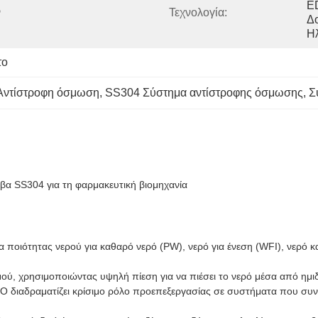
E
 
Τεχνολογία:
Δ
Ηλ
το
 Αντίστροφη όσμωση
, 
SS304 Σύστημα αντίστροφης όσμωσης
, 
Σ
α SS304 για τη φαρμακευτική βιομηχανία
α ποιότητας νερού για καθαρό νερό (PW), νερό για ένεση (WFI), νερό 
μού, χρησιμοποιώντας υψηλή πίεση για να πιέσει το νερό μέσα από ημ
RO διαδραματίζει κρίσιμο ρόλο προεπεξεργασίας σε συστήματα που συνδ