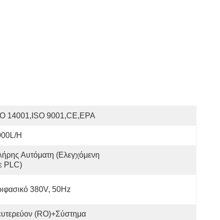
SO 14001,ISO 9001,CE,EPA
000L/h
ήρης Αυτόματη (ελεγχόμενη 
ε PLC)
ιφασικό 380V, 50Hz
υτερεύον (RO)+Σύστημα 