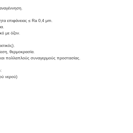
 αναγέννηση.
τα επιφάνειας ≤ Ra 0,4 μm.
ια.
κό με όζον.
ετικός).
εση, θερμοκρασία.
και πολλαπλούς συναγερμούς προστασίας.
:
ού νερού)