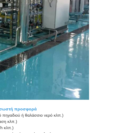
ια σωστή προσφορά
ό πηγαδιού ή θαλάσσιο νερό κλπ.)
αση κλπ.)
h κλπ.)