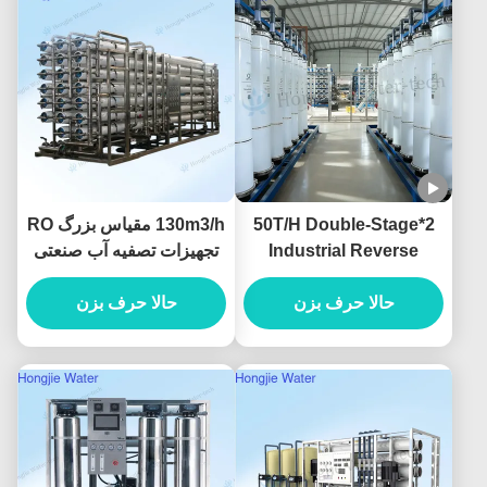
2*50T/H Double-Stage
130m3/h مقیاس بزرگ RO
Industrial Reverse
تجهیزات تصفیه آب صنعتی
380V/220V
Osmosis Water System
حالا حرف بزن
Produced For Ultrapure
حالا حرف بزن
Water