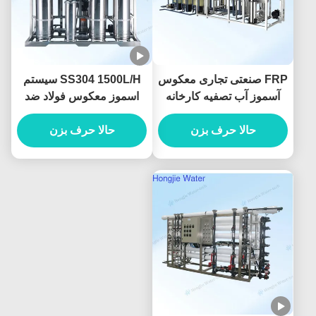
FRP صنعتی تجاری معکوس
SS304 1500L/H سیستم
آسموز آب تصفیه کارخانه
اسموز معکوس فولاد ضد
سفارشی
زنگ برای تصفیه آب مواد
حالا حرف بزن
حالا حرف بزن
غذایی و نوشیدنی