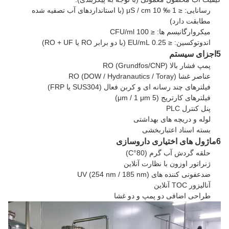
رسانایی: ≤ 1 ‰ 10 μS / cm (با استانداردهای آب تصفیه شده
مطابقت دارد)
میکروارگانیسم ها: ≤ 100 CFU/ml
اندوتوکسین: ≤ 0.25 EU/mL (با دو برابر RO یا RO + UF)
5اجزای سیستم
پمپ فشار بالا RO (Grundfos/CNP)
عناصر غشا RO (DOW / Hydranautics / Toray)
فیلترهای چند رسانه ای و کربن فعال (SUS304 یا FRP)
فیلترهای کارتریج (5 μm / 1 μm)
پنل کنترل PLC
لوله و دریچه های بهداشتی
بسته اسناد اعتباربخشی
6ماژول های اختیاری داروسازی
حلقه گردش آب گرم (80°C)
ژنراتور اوزون با نظارت آنلاین
ضدعفونی کننده های UV (254 nm / 185 nm)
آنالیزور TOC آنلاین
طراحی اضافی دو پمپ و دو غشا