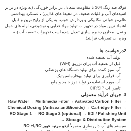
فولاد ضد زنگ 304 با مقاومت متعادل در برابر خوردگی (به ویژه در برابر
اسیدهای آلی و قلیات ضعیف در محیط های غذایی) ، عملکرد بهداشتی
عالی،و خواص مکانیکی و پردازش خوب، به یکی از رایج ترین و قابل
اعتماد ترین مواد در تجهیزات تولید مواد غذایی و نوشیدنی، لوله های حمل
و نقل، مخازن ذخیره سازی تبدیل شده است.تجهیزات تصفیه آب (به
ویژه آب تمیز/آب فرآیند).
2درخواست ها
تولید آب تصفیه شده
قبل از تصفیه آب برای تزریق (WFI)
آب تمیز کننده برای تولید دستگاه های پزشکی
آب فرآوری برای تولید بیوفارماسیوتیک
آب مورد استفاده در تولید دوز جامد و مایع
تامین آب CIP/SIP
3. جریان فرآیند معمولی
Raw Water → Multimedia Filter → Activated Carbon Filter →
Chemical Dosing (Antiscalant/Biocide) → Cartridge Filter →
RO Stage 1 → RO Stage 2 (optional) → EDI / Polishing Unit
→ Storage & Distribution System
سیستم های آب داروسازی معمولاً از
دو مرتبه عبور RO
یا
RO +