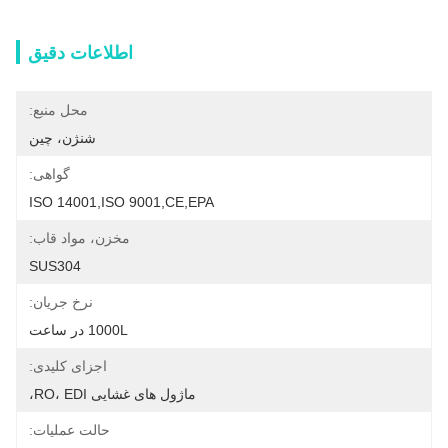
اطلاعات دقیق
محل منبع:
شنژن، چین
گواهی:
ISO 14001,ISO 9001,CE,EPA
مخزن، مواد قاب:
SUS304
نرخ جریان:
1000L در ساعت
اجزای کلیدی:
ماژول های غشایی RO، EDI،
حالت عملیات: