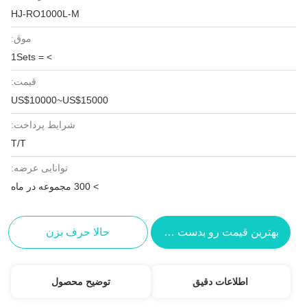
HJ-RO1000L-M
موق:
> = 1Sets
قیمت:
US$10000~US$15000
شرایط پرداخت:
T/T
توانایی عرضه:
> 300 مجموعه در ماه
بهترین قیمت رو بدست بیار
حالا حرف بزن
اطلاعات دقیق
توضیح محصول