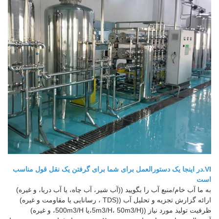
VI.
در اینجا یک دستورالعمل برای شما برای گرفتن یک نقل قول مناسب
است
به ما آب خام/منبع آب را بگویید ((آب شیر، آب چاه، یا آب دریا، و غیره)
ارائه گزارش تجزیه و تحلیل آب ((TDS ، رسانایی یا مقاومت و غیره)
ظرفیت تولید مورد نیاز ((5m3/H، 50m3/H،یا 500m3/H، و غیره)