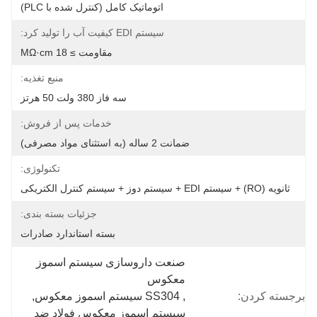
اتوماتیک کامل (کنترل شده با PLC)
سیستم EDI کیفیت آب را تولید کرد:
مقاومت ≥ 18 MΩ·cm
منبع تغذیه:
سه فاز 380 ولت 50 هرتز
خدمات پس از فروش:
ضمانت 2 ساله (به استثنای مواد مصرفی)
تکنولوژی:
ثانویه (RO) + سیستم EDI + سیستم دوز + سیستم کنترل الکتریکی
جزئیات بسته بندی:
بسته استاندارد صادرات
صنعت داروسازی سیستم اسموز 
معکوس
برجسته کردن:
, 
SS304 سیستم اسموز معکوس
, 
سیستم اسموز معکوس فولاد ضد 