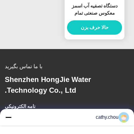
دستگاه تصفیه آب اسمز
معکوس صنعتی تمام
اتوماتیک 50 متر مکعب در
ساعت
حالا حرف بزن
با ما تماس بگیرید
Shenzhen HongJie Water
Technology Co., Ltd.
نامه الکترونیکی
cathy.chou
cathy@szhjwater.com