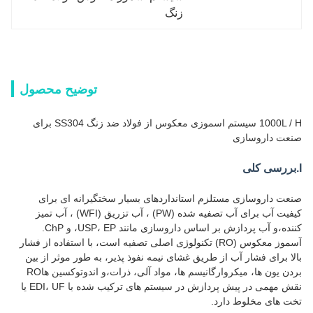
زنگ
توضیح محصول
1000L / H سیستم اسموزی معکوس از فولاد ضد زنگ SS304 برای
صنعت داروسازی
I.بررسی کلی
صنعت داروسازی مستلزم استانداردهای بسیار سختگیرانه ای برای
کیفیت آب برای آب تصفیه شده (PW) ، آب تزریق (WFI) ، آب تمیز
کننده،و آب پردازش بر اساس داروسازی مانند USP، EP، و ChP.
آسموز معکوس (RO) تکنولوژی اصلی تصفیه است، با استفاده از فشار
بالا برای فشار آب از طریق غشای نیمه نفوذ پذیر، به طور موثر از بین
بردن یون ها، میکروارگانیسم ها، مواد آلی، ذرات،و اندوتوکسین هاRO
نقش مهمی در پیش پردازش در سیستم های ترکیب شده با EDI، UF یا
تخت های مخلوط دارد.