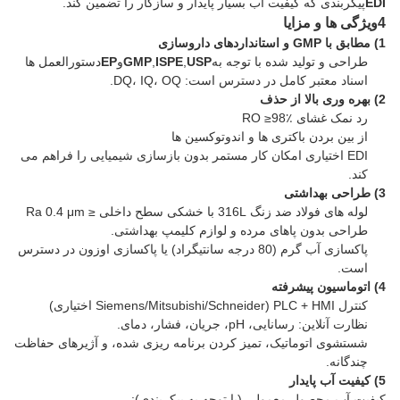
EDI
پیکربندی که کیفیت آب بسیار پایدار و سازگار را تضمین کند.
4ویژگی ها و مزایا
1) مطابق با GMP و استانداردهای داروسازی
طراحی و تولید شده با توجه به
USP
,
ISPE
,
GMP
و
EP
دستورالعمل ها
اسناد معتبر کامل در دسترس است: DQ، IQ، OQ.
2) بهره وری بالا از حذف
رد نمک غشای RO ≥98٪
از بین بردن باکتری ها و اندوتوکسین ها
EDI اختیاری امکان کار مستمر بدون بازسازی شیمیایی را فراهم می
کند.
3) طراحی بهداشتی
لوله های فولاد ضد زنگ 316L با خشکی سطح داخلی ≤ Ra 0.4 μm
طراحی بدون پاهای مرده و لوازم کلیمپ بهداشتی.
پاکسازی آب گرم (80 درجه سانتیگراد) یا پاکسازی اوزون در دسترس
است.
4) اتوماسیون پیشرفته
کنترل PLC + HMI (Siemens/Mitsubishi/Schneider اختیاری)
نظارت آنلاین: رسانایی، pH، جریان، فشار، دمای.
شستشوی اتوماتیک، تمیز کردن برنامه ریزی شده، و آژیرهای حفاظت
چندگانه.
5) کیفیت آب پایدار
کیفیت آب محصول معمولی (با توجه به پیکربندی):