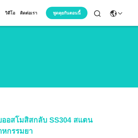
พูดคุยกันตอนนี้
วิดีโอ
ติดต่อเรา
บบออสโมสิสกลับ SS304 สแตน
สาหกรรมยา