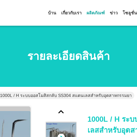
บ้าน
เกี่ยวกับเรา
ผลิตภัณฑ์
ข่าว
โซลูชั่น
รายละเอียดสินค้า
1000L / H ระบบออสโมสิสกลับ SS304 สแตนเลสสําหรับอุตสาหกรรมยา
1000L / H ระ
เลสสําหรับอุต