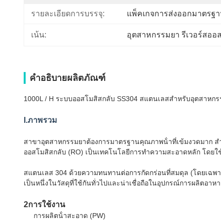
รายละเอียดการบรรจุ:
แพ็คเกจการส่งออกมาตรฐ
เน้น:
อุตสาหกรรมยา รีเวอร์สออ
คำอธิบายผลิตภัณฑ์
1000L / H ระบบออสโมสิสกลับ SS304 สแตนเลสสําหรับอุตสาหก
I.ภาพรวม
สาขาอุตสาหกรรมยาต้องการมาตรฐานคุณภาพน้ําที่เข้มงวดมาก สําห
ออสโมสิสกลับ (RO) เป็นเทคโนโลยีการทําความสะอาดหลัก โดยใช้คว
สแตนเลส 304 ด้วยความทนทานต่อการกัดกร่อนที่สมดุล (โดยเฉพา
เป็นหนึ่งในวัสดุที่ใช้กันทั่วไปและน่าเชื่อถือในอุปกรณ์การผลิตอาห
2การใช้งาน
การผลิตน้ําสะอาด (PW)