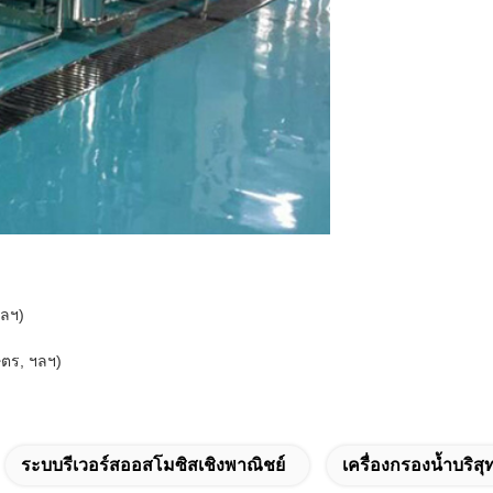
ฯลฯ)
)
ษตร, ฯลฯ)
ระบบรีเวอร์สออสโมซิสเชิงพาณิชย์
เครื่องกรองน้ำบริสุ