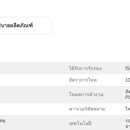
ิบายผลิตภัณฑ์
ได้รับการรับรอง:
I
อัตราการไหล:
1
อั
โหมดการทำงาน:
P
พาวเวอร์ซัพพลาย:
ไ
สดุ
รอ
เทคโนโลยี:
จ