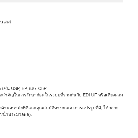
ตนเลส
า เช่น USP, EP, และ ChP
ทสําคัญในการรักษาก่อนในระบบที่รวมกันกับ EDI UF หรือเตียงผสม
นอนามัยที่ดีและคุณสมบัติทางกลและการแปรรูปที่ดี, ได้กลาย
าด/น้ําประมวลผล).