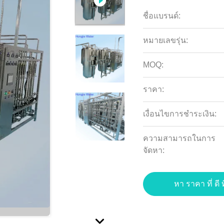
ชื่อแบรนด์:
หมายเลขรุ่น:
MOQ:
ราคา:
เงื่อนไขการชำระเงิน:
ความสามารถในการ
จัดหา:
หา ราคา ที่ ดี ท