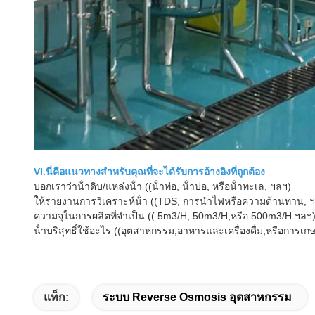
VI.
นี่คือแนวทางสําหรับคุณที่จะได้รับการอ้างอิงที่ถูกต้อง
บอกเราว่าน้ําดิบ/แหล่งน้ํา ((น้ําท่อ, น้ําบ่อ, หรือน้ําทะเล, ฯลฯ)
ให้รายงานการวิเคราะห์น้ํา ((TDS, การนําไฟหรือความต้านทาน, 
ความจุในการผลิตที่จําเป็น (( 5m3/H, 50m3/H,หรือ 500m3/H ฯลฯ
น้ําบริสุทธิ์ใช้อะไร ((อุตสาหกรรม,อาหารและเครื่องดื่ม,หรือการเก
แท็ก:
ระบบ Reverse Osmosis อุตสาหกรรม