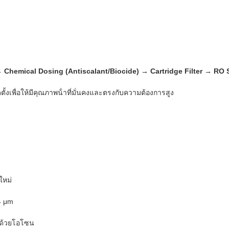
 Chemical Dosing (Antiscalant/Biocide) → Cartridge Filter → RO 
ตั้งเพื่อให้มีคุณภาพน้ําที่มั่นคงและตรงกับความต้องการสูง
ใหม่
4 μm
ดด้วยโอโซน