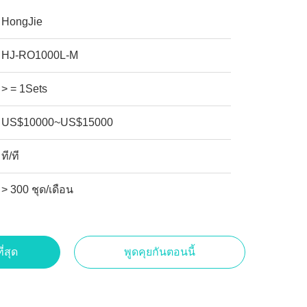
HongJie
HJ-RO1000L-M
> = 1Sets
US$10000~US$15000
ที/ที
> 300 ชุด/เดือน
ี่สุด
พูดคุยกันตอนนี้