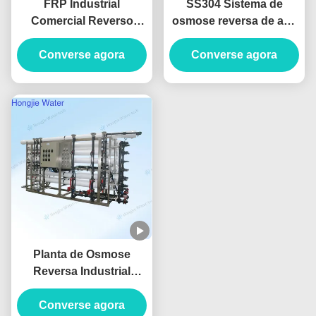
FRP Industrial
SS304 Sistema de
Comercial Reverso
osmose reversa de aço
Osmose Tratamento de
inoxidável 1500L/H para
Água Instalação
Converse agora
purificação de água de
Converse agora
personalizável
alimentos e bebidas
Planta de Osmose
Reversa Industrial
Totalmente Automática
50m3/H Sistema de
Converse agora