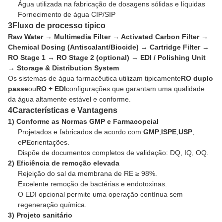
Água utilizada na fabricação de dosagens sólidas e líquidas
Fornecimento de água CIP/SIP
3Fluxo de processo típico
Raw Water → Multimedia Filter → Activated Carbon Filter →
Chemical Dosing (Antiscalant/Biocide) → Cartridge Filter →
RO Stage 1 → RO Stage 2 (optional) → EDI / Polishing Unit
→ Storage & Distribution System
Os sistemas de água farmacêutica utilizam tipicamente
RO duplo
passe
ou
RO + EDI
configurações que garantam uma qualidade
da água altamente estável e conforme.
4Características e Vantagens
1) Conforme as Normas GMP e Farmacopeial
Projetados e fabricados de acordo com:
GMP
,
ISPE
,
USP
,
e
PE
orientações.
Dispõe de documentos completos de validação: DQ, IQ, OQ.
2) Eficiência de remoção elevada
Rejeição do sal da membrana de RE ≥ 98%.
Excelente remoção de bactérias e endotoxinas.
O EDI opcional permite uma operação contínua sem
regeneração química.
3) Projeto sanitário