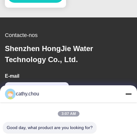
Filtração de Água por
Osmose Reversa
Contacte-nos
Shenzhen HongJie Water
Technology Co., Ltd.
E-mail
cathy@szhjwater.com
cathy.chou
O nosso endereço
3:07 AM
Endereço
Good day, what product are you looking for?
Sala 1105, Edifício 3, Parque Industrial Xinsheng Green Valley,