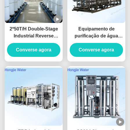
2*50T/H Double-Stage
Equipamento de
Industrial Reverse
purificação de água
Osmosis Water System
industrial RO de grande
Produced For Ultrapure
Converse agora
Converse agora
escala 130m3/H
Water
380V/220V