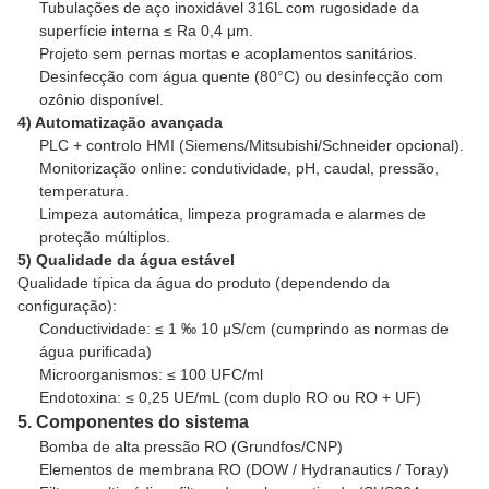
Tubulações de aço inoxidável 316L com rugosidade da
superfície interna ≤ Ra 0,4 μm.
Projeto sem pernas mortas e acoplamentos sanitários.
Desinfecção com água quente (80°C) ou desinfecção com
ozônio disponível.
4) Automatização avançada
PLC + controlo HMI (Siemens/Mitsubishi/Schneider opcional).
Monitorização online: condutividade, pH, caudal, pressão,
temperatura.
Limpeza automática, limpeza programada e alarmes de
proteção múltiplos.
5) Qualidade da água estável
Qualidade típica da água do produto (dependendo da
configuração):
Conductividade: ≤ 1 ‰ 10 μS/cm (cumprindo as normas de
água purificada)
Microorganismos: ≤ 100 UFC/ml
Endotoxina: ≤ 0,25 UE/mL (com duplo RO ou RO + UF)
5. Componentes do sistema
Bomba de alta pressão RO (Grundfos/CNP)
Elementos de membrana RO (DOW / Hydranautics / Toray)